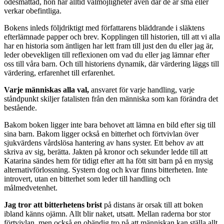
ödesmättad, hon har alltid valmöjligheter även där de är små eller
verkar obefintliga.
Bokens inleds följdriktigt med författarens bläddrande i släktens
efterlämnade papper och brev. Kopplingen till historien, till att vi alla
har en historia som äntligen har lett fram till just den du eller jag är,
leder obevekligen till reflexionen om vad du eller jag lämnar efter
oss till våra barn. Och till historiens dynamik, där värdering läggs till
värdering, erfarenhet till erfarenhet.
Varje människas alla val,
ansvaret för varje handling, varje
ståndpunkt skiljer fatalisten från den människa som kan förändra det
bestående.
Bakom boken ligger inte bara behovet att lämna en bild efter sig till
sina barn. Bakom ligger också en bitterhet och förtvivlan över
sjukvärdens vårdslösa hantering av hans syster. Ett behov av att
skriva av sig, berätta. Jakten på kronor och sekunder ledde till att
Katarina sändes hem för tidigt efter att ha fött sitt barn på en mysig
alternativförlossning. Systern dog och kvar finns bitterheten. Inte
introvert, utan en bitterhet som leder till handling och
målmedvetenhet.
Jag tror att bitterhetens brist
på distans är orsak till att boken
ibland känns ojämn. Allt blir naket, utsatt. Mellan raderna bor stor
förtvivlan, men också en obändig tro på att människan kan ställa allt