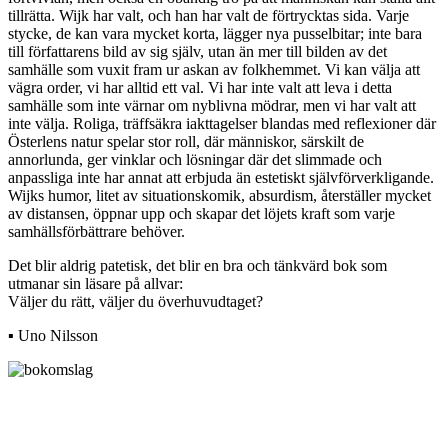
tillrätta. Wijk har valt, och han har valt de förtrycktas sida. Varje
stycke, de kan vara mycket korta, lägger nya pusselbitar; inte bara
till författarens bild av sig själv, utan än mer till bilden av det
samhälle som vuxit fram ur askan av folkhemmet. Vi kan välja att
vägra order, vi har alltid ett val. Vi har inte valt att leva i detta
samhälle som inte värnar om nyblivna mödrar, men vi har valt att
inte välja. Roliga, träffsäkra iakttagelser blandas med reflexioner där
Österlens natur spelar stor roll, där människor, särskilt de
annorlunda, ger vinklar och lösningar där det slimmade och
anpassliga inte har annat att erbjuda än estetiskt självförverkligande.
Wijks humor, litet av situationskomik, absurdism, återställer mycket
av distansen, öppnar upp och skapar det löjets kraft som varje
samhällsförbättrare behöver.
Det blir aldrig patetisk, det blir en bra och tänkvärd bok som
utmanar sin läsare på allvar:
Väljer du rätt, väljer du överhuvudtaget?
▪ Uno Nilsson