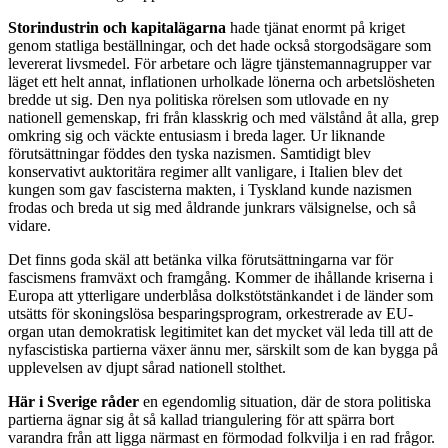
Storindustrin och kapitalägarna
hade tjänat enormt på kriget
genom statliga beställningar, och det hade också storgodsägare som
levererat livsmedel. För arbetare och lägre tjänstemannagrupper var
läget ett helt annat, inflationen urholkade lönerna och arbetslösheten
bredde ut sig. Den nya politiska rörelsen som utlovade en ny
nationell gemenskap, fri från klasskrig och med välstånd åt alla, grep
omkring sig och väckte entusiasm i breda lager. Ur liknande
förutsättningar föddes den tyska nazismen. Samtidigt blev
konservativt auktoritära regimer allt vanligare, i Italien blev det
kungen som gav fascisterna makten, i Tyskland kunde nazismen
frodas och breda ut sig med åldrande junkrars välsignelse, och så
vidare.
Det finns goda skäl att betänka vilka förutsättningarna var för
fascismens framväxt och framgång. Kommer de ihållande kriserna i
Europa att ytterligare underblåsa dolkstötstänkandet i de länder som
utsätts för skoningslösa besparingsprogram, orkestrerade av EU-
organ utan demokratisk legitimitet kan det mycket väl leda till att de
nyfascistiska partierna växer ännu mer, särskilt som de kan bygga på
upplevelsen av djupt sårad nationell stolthet.
Här i Sverige råder
en egendomlig situation, där de stora politiska
partierna ägnar sig åt så kallad triangulering för att spärra bort
varandra från att ligga närmast en förmodad folkvilja i en rad frågor.