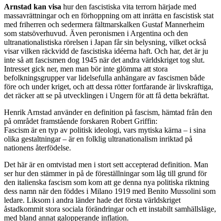
Arnstad kan visa
hur den fascistiska vita terrorn härjade med
massavrättningar och en förhoppning om att inrätta en fascistisk stat
med friherren och sedermera fältmarskalken Gustaf Mannerheim
som statsöverhuvud. Även peronismen i Argentina och den
ultranationalistiska rörelsen i Japan får sin belysning, vilket också
visar vilken räckvidd de fascistiska idéerna haft. Och har, det är ju
inte så att fascismen dog 1945 när det andra världskriget tog slut.
Intresset gick ner, men man bör inte glömma att stora
befolkningsgrupper var lidelsefulla anhängare av fascismen både
före och under kriget, och att dessa rötter fortfarande är livskraftiga,
det räcker att se på utvecklingen i Ungern för att få detta bekräftat.
Henrik Arnstad använder en definition på fascism, hämtad från den
på området framstående forskaren Robert Griffin:
Fascism är en typ av politisk ideologi, vars mytiska kärna – i sina
olika gestaltningar – är en folklig ultranationalism inriktad på
nationens återfödelse.
Det här är en omtvistad men i stort sett accepterad definition. Man
ser hur den stämmer in på de föreställningar som låg till grund för
den italienska fascism som kom att ge denna nya politiska riktning
dess namn när den föddes i Milano 1919 med Benito Mussolini som
ledare. Liksom i andra länder hade det första världskriget
åstadkommit stora sociala förändringar och ett instabilt samhällsläge,
med bland annat galopperande inflation.