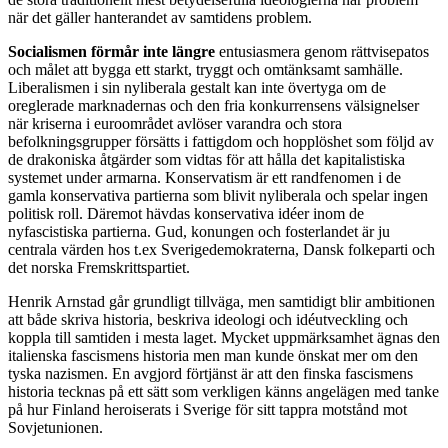
när det gäller hanterandet av samtidens problem.
Socialismen förmår inte längre
entusiasmera genom rättvisepatos
och målet att bygga ett starkt, tryggt och omtänksamt samhälle.
Liberalismen i sin nyliberala gestalt kan inte övertyga om de
oreglerade marknadernas och den fria konkurrensens välsignelser
när kriserna i euroområdet avlöser varandra och stora
befolkningsgrupper försätts i fattigdom och hopplöshet som följd av
de drakoniska åtgärder som vidtas för att hålla det kapitalistiska
systemet under armarna. Konservatism är ett randfenomen i de
gamla konservativa partierna som blivit nyliberala och spelar ingen
politisk roll. Däremot hävdas konservativa idéer inom de
nyfascistiska partierna. Gud, konungen och fosterlandet är ju
centrala värden hos t.ex Sverigedemokraterna, Dansk folkeparti och
det norska Fremskrittspartiet.
Henrik Arnstad går grundligt tillväga, men samtidigt blir ambitionen
att både skriva historia, beskriva ideologi och idéutveckling och
koppla till samtiden i mesta laget. Mycket uppmärksamhet ägnas den
italienska fascismens historia men man kunde önskat mer om den
tyska nazismen. En avgjord förtjänst är att den finska fascismens
historia tecknas på ett sätt som verkligen känns angelägen med tanke
på hur Finland heroiserats i Sverige för sitt tappra motstånd mot
Sovjetunionen.