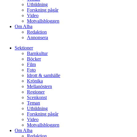
Utbildning
Forskning pågår
Video
Motvallsbloggen
Om Alba
Redaktion
Annonsera
Sektioner
Barnkultur
Böcker
Film
Foto
Idrott & samhälle
Krönika
Mellanöstern
Regioner
Scenkonst
Teman
Utbildning
Forskning pågår
Video
Motvallsbloggen
Om Alba
Redaktion