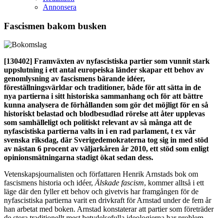
Annonsera
Fascismen bakom busken
[130402]
Framväxten av nyfascistiska partier som vunnit stark
uppslutning i ett antal europeiska länder skapar ett behov av
genomlysning av fascismens bärande idéer,
föreställningsvärldar och traditioner, både för att sätta in de
nya partierna i sitt historiska sammanhang och för att bättre
kunna analysera de förhållanden som gör det möjligt för en så
historiskt belastad och blodbesudlad rörelse att åter upplevas
som samhälleligt och politiskt relevant av så många att de
nyfascistiska partierna valts in i en rad parlament, t ex vår
svenska riksdag, där Sverigedemokraterna tog sig in med stöd
av nästan 6 procent av väljarkåren år 2010, ett stöd som enligt
opinionsmätningarna stadigt ökat sedan dess.
Vetenskapsjournalisten och författaren Henrik Arnstads bok om
fascismens historia och idéer,
Älskade fascism
, kommer alltså i ett
läge där den fyller ett behov och givetvis har framgången för de
nyfascistiska partierna varit en drivkraft för Arnstad under de fem år
han arbetat med boken. Arnstad konstaterar att partier som företräder
de stora traditionellt mest betydelsefulla ideologierna har problem