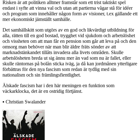
Risken är att politiken alltmer framstår som ett trist taktiskt spel
endast i syfte att vinna val och utan att partierna vågar stå för idéer
och program som innehåller någon form av visioner, t.ex gällande ett
mer ekonomiskt jämställt samhälle.
Det samhällskitt som utgörs av en god och likvärdigt utbildning för
alla, rätten till en god bostad, trygghet vid sjukdom och arbetslöshet
och vissheten om att man får en pension som går att leva på och den
omsorg man behöver när man blir äldre fräts sönder av att
marknadstänkandet tillåts invadera alla livets områden. Skulle
arbetslösheten breda ut sig ännu mer än vad som nu är fallet, eller
skulle räntornas på bolån sticka iväg, ja då kan jordmånen ytterligare
förbättras för den nya fascism som redan är tydlig med sin
nationalism och sin främlingsfientlighet.
Älskade fascism har i den här meningen en funktion som
väckarklocka, det är en ostridig förtjänst.
▪ Christian Swalander