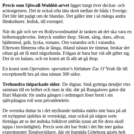
Precis som Sjöwall-Wahlöö-arvet
ligger tungt över deckar- och
actiongenren. Det är också ofta täta skott mellan de båda i Sverige.
Det blir lätt pajigt om de blandas. Det gäller inte i så många andra
filmkulturer. Indisk, till exempel.
När du går och ser en Bollywoodmatiné är tanken att det ska vara en
helhetsupplevelse. Intryck smälter ihop. Skratt, sång, dans, allvar,
hjältemod, gråt, lycka, romans. Om varandra och i varandra.
Eftersom filmerna ofta är långa, ibland nästan tre timmar, brukar det
oftast gå att få med någorlunda. Frågan är bara hur väl allt gifter sig.
Det är en balans, och en konst att få allt att gå ihop.
En konst som
Operation: operation
’s författare Zac O’Yeah får till
exceptionellt bra på sina nästan 300 sidor.
Trehundra tätpackade sidor
. De dignar. Små gyttriga detaljer rörs
samman till en helhet och man är där, där på Bangalores gator där
Hari Majestic för andra gången i ordningen löser brott i sin
självpåtagna roll som privatdetektiv.
De svenska duttar in i det myllrande indiska märks inte bara på att
ett nyöppnat sjukhus är svenskägt, utan också på någon sorts
förmåga att se det indiska folklivet utifrån (utan att för dens skull
tappa i trovärdighet). Precis som det bar frukt i det lite mer galna
experimentet
Tandooriälgen
, där ett framtida Göteborg gjorts helt