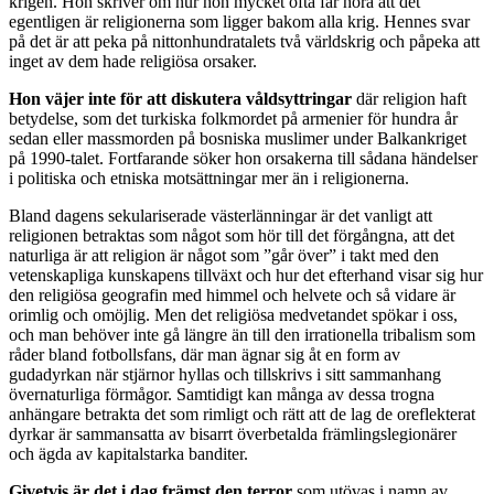
krigen. Hon skriver om hur hon mycket ofta får höra att det
egentligen är religionerna som ligger bakom alla krig. Hennes svar
på det är att peka på nittonhundratalets två världskrig och påpeka att
inget av dem hade religiösa orsaker.
Hon väjer inte för att diskutera våldsyttringar
där religion haft
betydelse, som det turkiska folkmordet på armenier för hundra år
sedan eller massmorden på bosniska muslimer under Balkankriget
på 1990-talet. Fortfarande söker hon orsakerna till sådana händelser
i politiska och etniska motsättningar mer än i religionerna.
Bland dagens sekulariserade västerlänningar är det vanligt att
religionen betraktas som något som hör till det förgångna, att det
naturliga är att religion är något som ”går över” i takt med den
vetenskapliga kunskapens tillväxt och hur det efterhand visar sig hur
den religiösa geografin med himmel och helvete och så vidare är
orimlig och omöjlig. Men det religiösa medvetandet spökar i oss,
och man behöver inte gå längre än till den irrationella tribalism som
råder bland fotbollsfans, där man ägnar sig åt en form av
gudadyrkan när stjärnor hyllas och tillskrivs i sitt sammanhang
övernaturliga förmågor. Samtidigt kan många av dessa trogna
anhängare betrakta det som rimligt och rätt att de lag de oreflekterat
dyrkar är sammansatta av bisarrt överbetalda främlingslegionärer
och ägda av kapitalstarka banditer.
Givetvis är det i dag främst den terror
som utövas i namn av