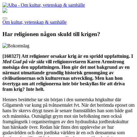
Om kultur, vetenskap & samhälle
Har religionen någon skuld till krigen?
[160327]
Att religioner orsakar krig är en spridd uppfattning. I
Med Gud på vår sida
vill religionsvetaren Karen Armstrong
motsäga den uppfattningen. Hon gör det mot bakgrund av en
närmast utmattande grundlig historisk genomgång av
civilisationernas och kulturernas utveckling. Men kan hon
övertyga om att religionerna inte bör beskyllas för att driva
fram krig? Inte helt.
Hennes berättelse tar sin början i den sumeriska högkultur där
Gilgamesh var kung på tvåtusentalet fvt. När det berömda eposet om
hans liv skrevs drygt tusen år senare framställdes han som både gud
och människa. Outsägligt grym mot sin befolkning men också
framgångsrik i organiseringen av den hydrauliska jordbrukskultur
han härskade över. Redan här finns den upplevelse av hur
gudavärlden och den jordiska världen är en och densamma som