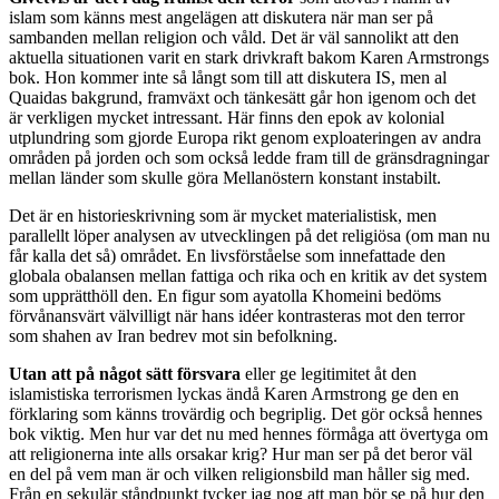
islam som känns mest angelägen att diskutera när man ser på
sambanden mellan religion och våld. Det är väl sannolikt att den
aktuella situationen varit en stark drivkraft bakom Karen Armstrongs
bok. Hon kommer inte så långt som till att diskutera IS, men al
Quaidas bakgrund, framväxt och tänkesätt går hon igenom och det
är verkligen mycket intressant. Här finns den epok av kolonial
utplundring som gjorde Europa rikt genom exploateringen av andra
områden på jorden och som också ledde fram till de gränsdragningar
mellan länder som skulle göra Mellanöstern konstant instabilt.
Det är en historieskrivning som är mycket materialistisk, men
parallellt löper analysen av utvecklingen på det religiösa (om man nu
får kalla det så) området. En livsförståelse som innefattade den
globala obalansen mellan fattiga och rika och en kritik av det system
som upprätthöll den. En figur som ayatolla Khomeini bedöms
förvånansvärt välvilligt när hans idéer kontrasteras mot den terror
som shahen av Iran bedrev mot sin befolkning.
Utan att på något sätt försvara
eller ge legitimitet åt den
islamistiska terrorismen lyckas ändå Karen Armstrong ge den en
förklaring som känns trovärdig och begriplig. Det gör också hennes
bok viktig. Men hur var det nu med hennes förmåga att övertyga om
att religionerna inte alls orsakar krig? Hur man ser på det beror väl
en del på vem man är och vilken religionsbild man håller sig med.
Från en sekulär ståndpunkt tycker jag nog att man bör se på hur den