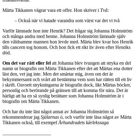
Märta Tikkanen vägrar vara ett offer. Hon skriver i
Två:
– Också när vi hatade varandra som värst var det vi två
Varför lämnade hon inte Henrik? Det frågar sig Johanna Holmström
och många andra med henne. Johanna Holmström lämnade själv
den våldsamme mannen hon levde med. Märta blev kvar hos Henrik
tills cancern tog honom. Och hon fick ett rikt liv även efter Henriks
död.
Om det var rätt eller fel
att Johanna blev tvungen att stryka en del
namn ur biografin om Märta Tikkanen efter det att Märtas ena dotter
läst den, vet jag inte. Men det smärtar mig, även om det är
bekymmersamt och svårt att bestämma vem som har rätten till ett liv
i skrift. Oavsett strykningarna är biografin dock, likt Märtas böcker,
personlig och berörande på gränsen till att komma för nära. Det är
härligt att ha en så synlig berättare som Johanna Holmström är i
biografin om Märta Tikkanen.
Och har du inte läst något annat av Johanna Holmström så
rekommenderar jag
Själarnas ö
, och varför inte läsa något av Märta
Tikkanen också, till exempel
Århundradets kärlekssaga
____________________