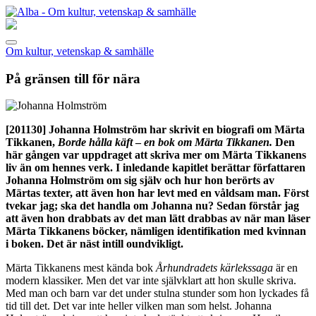
Om kultur, vetenskap & samhälle
På gränsen till för nära
[201130]
Johanna Holmström har skrivit en biografi om Märta
Tikkanen,
Borde hålla käft
–
en bok om Märta Tikkanen.
Den
här gången var uppdraget att skriva mer om Märta Tikkanens
liv än om hennes verk. I inledande kapitlet berättar författaren
Johanna Holmström om sig själv och hur hon berörts av
Märtas texter, att även hon har levt med en våldsam man. Först
tvekar jag; ska det handla om Johanna nu? Sedan förstår jag
att även hon drabbats av det man lätt drabbas av när man läser
Märta Tikkanens böcker, nämligen identifikation med kvinnan
i boken. Det är näst intill oundvikligt.
Märta Tikkanens mest kända bok
Århundradets kärlekssaga
är en
modern klassiker. Men det var inte självklart att hon skulle skriva.
Med man och barn var det under stulna stunder som hon lyckades få
tid till det. Det var inte heller vilken man som helst. Johanna