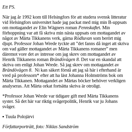
Ett PS.
När jag år 1992 kom till Helsingfors för att studera svensk litteratur
vid Helsingfors universitet hade jag packat med mig min B-uppsats
om mottagandet av Elin Wägners roman
Pennskafte
t. Min
förhoppning var att få skriva min nästa uppsats om mottagandet av
något av Märta Tikkanens verk, gärna
Rödluvan
som berört mig
djupt. Professor Johan Wrede tyckte att ”det fanns då inget att skriva
om vad gäller mottagandet av Märta Tikkanens romaner” men
däremot vore det av intresse om jag skrev om mottagandet av
Henrik Tikkanens roman
Brändövägen 8.
Det var en skandal att
skriva om enligt Johan Wrede. Så jag skrev om mottagandet av
Brändövägen 8
. Ni kan säkert förstå att jag så här i efterhand är
vred på professorn* efter att ha läst Johanna Holmströms bok om
Märta Tikkanen. Mottagandet av Märtas böcker behöver verkligen
analyseras. Att Märta orkat fortsätta skriva är otroligt.
*Professor Johan Wrede var tidigare gift med Märta Tikkanens
syster. Så det här var riktig svågerpolitik, Henrik var ju Johans
svåger.
▪ Tuula Polojärvi
Författarporträtt, foto: Niklas Sandström