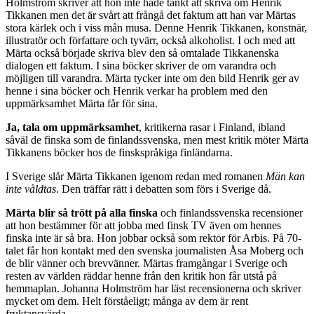
Holmström skriver att hon inte hade tänkt att skriva om Henrik
Tikkanen men det är svårt att frångå det faktum att han var Märtas
stora kärlek och i viss mån musa. Denne Henrik Tikkanen, konstnär,
illustratör och författare och tyvärr, också alkoholist. I och med att
Märta också började skriva blev den så omtalade Tikkanenska
dialogen ett faktum. I sina böcker skriver de om varandra och
möjligen till varandra. Märta tycker inte om den bild Henrik ger av
henne i sina böcker och Henrik verkar ha problem med den
uppmärksamhet Märta får för sina.
Ja, tala om uppmärksamhet
, kritikerna rasar i Finland, ibland
såväl de finska som de finlandssvenska, men mest kritik möter Märta
Tikkanens böcker hos de finskspråkiga finländarna.
I Sverige slår Märta Tikkanen igenom redan med romanen
Män kan
inte våldtas
. Den träffar rätt i debatten som förs i Sverige då.
Märta blir så trött på alla finska
och finlandssvenska recensioner
att hon bestämmer för att jobba med finsk TV även om hennes
finska inte är så bra. Hon jobbar också som rektor för Arbis. På 70-
talet får hon kontakt med den svenska journalisten Åsa Moberg och
de blir vänner och brevvänner. Märtas framgångar i Sverige och
resten av världen räddar henne från den kritik hon får utstå på
hemmaplan. Johanna Holmström har läst recensionerna och skriver
mycket om dem. Helt förståeligt; många av dem är rent
fruktansvärda.