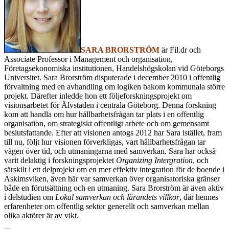
SARA BRORSTRÖM
är Fil.dr och
Associate Professor i Management och organisation,
Företagsekonomiska institutionen, Handelshögskolan vid Göteborgs
Universitet. Sara Brorström
disputerade i december 2010 i offentlig
förvaltning med en avhandling om logiken bakom kommunala större
projekt. Därefter inledde hon ett följeforskningsprojekt om
visionsarbetet för Älvstaden i centrala Göteborg. Denna forskning
kom att handla om hur hållbarhetsfrågan tar plats i en offentlig
organisation, om strategiskt offentligt arbete och om gemensamt
beslutsfattande. Efter att visionen antogs 2012 har Sara istället, fram
till nu, följt hur visionen förverkligas, vart hållbarhetsfrågan tar
vägen över tid, och utmaningarna med samverkan. Sara har också
varit delaktig i forskningsprojektet
Organizing Intergration
, och
särskilt i ett delprojekt om en mer effektiv integration för de boende i
Askimsviken, även här var samverkan över organisatoriska gränser
både en förutsättning och en utmaning. Sara Brorström är även aktiv
i delstudien om
Lokal samverkan och lärandets villkor
, där hennes
erfarenheter om offentlig sektor generellt och samverkan mellan
olika aktörer är av vikt.