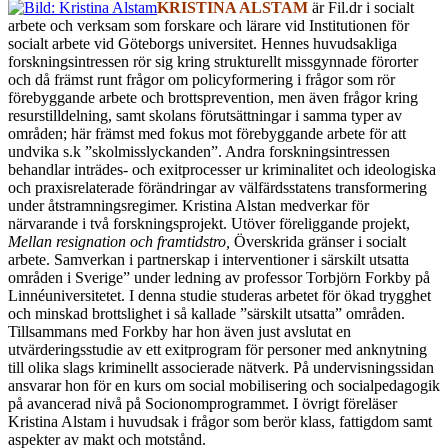
KRISTINA ALSTAM
är Fil.dr i socialt
arbete och verksam som forskare och lärare vid Institutionen för
socialt arbete vid Göteborgs universitet. Hennes huvudsakliga
forskningsintressen rör sig kring strukturellt missgynnade förorter
och då främst runt frågor om policyformering i frågor som rör
förebyggande arbete och brottsprevention, men även frågor kring
resurstilldelning, samt skolans förutsättningar i samma typer av
områden; här främst med fokus mot förebyggande arbete för att
undvika s.k ”skolmisslyckanden”. Andra forskningsintressen
behandlar inträdes- och exitprocesser ur kriminalitet och ideologiska
och praxisrelaterade förändringar av välfärdsstatens transformering
under åtstramningsregimer. Kristina Alstan medverkar för
närvarande i två forskningsprojekt. Utöver föreliggande projekt,
Mellan resignation och framtidstro,
Överskrida gränser i socialt
arbete. Samverkan i partnerskap i interventioner i särskilt utsatta
områden i Sverige” under ledning av professor Torbjörn Forkby på
Linnéuniversitetet. I denna studie studeras arbetet för ökad trygghet
och minskad brottslighet i så kallade ”särskilt utsatta” områden.
Tillsammans med Forkby har hon även just avslutat en
utvärderingsstudie av ett exitprogram för personer med anknytning
till olika slags kriminellt associerade nätverk. På undervisningssidan
ansvarar hon för en kurs om social mobilisering och socialpedagogik
på avancerad nivå på Socionomprogrammet. I övrigt föreläser
Kristina Alstam i huvudsak i frågor som berör klass, fattigdom samt
aspekter av makt och motstånd.