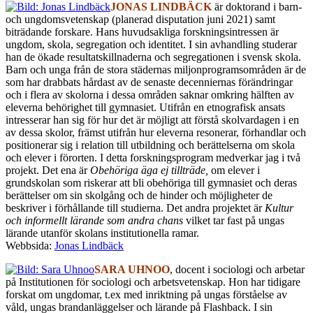
JONAS LINDBÄCK
är doktorand i barn-
och ungdomsvetenskap (planerad disputation juni 2021) samt
biträdande forskare. Hans huvudsakliga forskningsintressen är
ungdom, skola, segregation och identitet. I sin avhandling studerar
han de ökade resultatskillnaderna och segregationen i svensk skola.
Barn och unga från de stora städernas miljonprogramsområden är de
som har drabbats hårdast av de senaste decenniernas förändringar
och i flera av skolorna i dessa områden saknar omkring hälften av
eleverna behörighet till gymnasiet. Utifrån en etnografisk ansats
intresserar han sig för hur det är möjligt att förstå skolvardagen i en
av dessa skolor, främst utifrån hur eleverna resonerar, förhandlar och
positionerar sig i relation till utbildning och berättelserna om skola
och elever i förorten. I detta forskningsprogram medverkar jag i två
projekt. Det ena är
Obehöriga äga ej tillträde,
om elever i
grundskolan som riskerar att bli obehöriga till gymnasiet och deras
berättelser om sin skolgång och de hinder och möjligheter de
beskriver i förhållande till studierna. Det andra projektet är
Kultur
och informellt lärande som andra chans
vilket tar fast på ungas
lärande utanför skolans institutionella ramar.
Webbsida:
Jonas Lindbäck
SARA UHNOO
, docent i sociologi och arbetar
på Institutionen för sociologi och arbetsvetenskap. Hon har tidigare
forskat om ungdomar, t.ex med inriktning på ungas förståelse av
våld, ungas brandanläggelser och lärande på Flashback. I sin