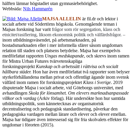
hälften lämnar högstadiet utan gymnasiebehörighet.
Webbsida:
Nils Hammarén
MAJSA ALLELIN
är fil.dr och lektor i
socialt arbete vid Södertörns högskola.
Genomgående teman i
Majsas forskning har varit
frågor som rör segregation, klass och
etnicitet/rasifiering, liksom ekonomisk politik och välfärdsfrågor. –
inom utbildningsväsendet, på arbetsmarknaden, på
bostadsmarknaden eller i mer informella sfärer såsom ungdomars
relation till staden och platsens betydelse. Majsa har exempelvis
medförfattat rapporten
Ungas medskapande
, och skrevs inom ramen
för Mistra Urban Futures tvärvetenskapliga
forskningsprojekt
Kunskap och arbetssätt i rättvisa och socialt
hållbara städer.
Hon har även medförfattat två rapporter som belyser
styrkeförhållandena mellan privat och offentligt ägande inom svensk
välfärd inom ramen för forskningsprojektet
Klass i Sverige
. 2019
disputerade Majsa i socialt arbete, vid Göteborgs universitet, med
avhandlingen
Skola för lönsamhet. Om elevers marknadsanpassade
villkor och vardag
(Arkiv förlag). Här undersökte hon hur samtida
utbildningspolitik, som kännetecknas av organisatorisk
decentralisering och pedagogisk standardisering, påverkar den
pedagogiska vardagen mellan lärare och elever och elever emellan.
Majsa har tidigare även intresserad sig för fria skolvalets effekter för
ungdomar i förorten (2015).