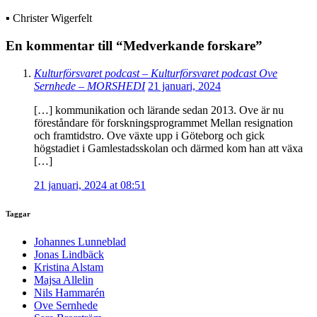
▪ Christer Wigerfelt
En kommentar till “Medverkande forskare”
Kulturförsvaret podcast – Kulturförsvaret podcast Ove
Sernhede – MORSHEDI
21 januari, 2024
[…] kommunikation och lärande sedan 2013. Ove är nu
föreståndare för forskningsprogrammet Mellan resignation
och framtidstro. Ove växte upp i Göteborg och gick
högstadiet i Gamlestadsskolan och därmed kom han att växa
[…]
21 januari, 2024 at 08:51
Taggar
Johannes Lunneblad
Jonas Lindbäck
Kristina Alstam
Majsa Allelin
Nils Hammarén
Ove Sernhede
Sara Brorström