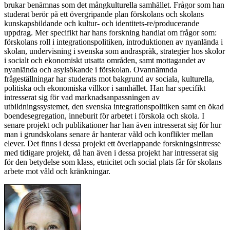
brukar benämnas som det mångkulturella samhället. Frågor som han
studerat berör på ett övergripande plan förskolans och skolans
kunskapsbildande och kultur- och identitets-re/producerande
uppdrag. Mer specifikt har hans forskning handlat om frågor som:
förskolans roll i integrationspolitiken, introduktionen av nyanlända i
skolan, undervisning i svenska som andraspråk, strategier hos skolor
i socialt och ekonomiskt utsatta områden, samt mottagandet av
nyanlända och asylsökande i förskolan. Ovannämnda
frågeställningar har studerats mot bakgrund av sociala, kulturella,
politiska och ekonomiska villkor i samhället. Han har specifikt
intresserat sig för vad marknadsanpassningen av
utbildningssystemet, den svenska integrationspolitiken samt en ökad
boendesegregation, inneburit för arbetet i förskola och skola. I
senare projekt och publikationer har han även intresserat sig för hur
man i grundskolans senare år hanterar våld och konflikter mellan
elever. Det finns i dessa projekt ett överlappande forskningsintresse
med tidigare projekt, då han även i dessa projekt har intresserat sig
för den betydelse som klass, etnicitet och social plats får för skolans
arbete mot våld och kränkningar.