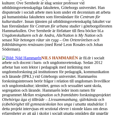
kulturer. Ove Sernhede är idag senior professor vid
utbildningsvetenskapliga fakulteten, Göteborgs universitet. Han
disputerade i socialt arbete men kom under ett decennium att arbeta
på humanistiska fakulteten som föreståndare för
Centrum för
kulturstudier
. Innan tjänsten på utbildningsvetenskaplig fakultet var
han föreståndare för
Centrum för urbana studier
i göteborgsförorten
Hammarkullen. Ove Sernhede är författare till flera böcker bl.a
Ungdomskulturen och de Andra
,
AlieNation is My Nation
och
senast
När betongen rätar sin rygg – Om Ortenrörelsen och
folkbildningens renässans
(med René Leon Rosales och Johan
Söderman).
NILS HAMMARÉN
är fil.dr i socialt
arbete och docent i barn- och ungdomsvetenskap. Sedan 2012
arbetar han som lektor i pedagogik med inriktning mot
ungdomsforskning på institutionen för pedagogik, kommunikation
och lärande (IPKL) vid Göteborgs universitet. Hammaréns
forskningsintressen berör frågor i relation till ungdomars livsvillkor
och ungdomskultur; identitet, genus och sexualitet samt skola,
segregation och lärande. Hammarén leder inom ramen för
programmet
Mellan resignation och framtidstro
forskningsprojektet
Obehöriga äga ej tillträde – Livssammanhang, självkänsla och
(o)behörighet till gymnasieskolan hos unga i utsatta stadsdelar.
I
detta projekt intervjuas ett sextiotal elever i nionde klass om deras
erfarenheter av att gå i skolor i socialt utsatta områden där ungefär