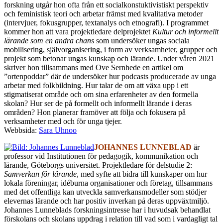
forskning utgår hon ofta från ett socialkonstuktivistiskt perspektiv
och feministisk teori och arbetar främst med kvalitativa metoder
(intervjuer, fokusgrupper, textanalys och etnografi). I programmet
kommer hon att vara projektledare delprojektet
Kultur och informellt
lärande som en andra chans
som undersöker ungas sociala
mobilisering, självorganisering, i form av verksamheter, grupper och
projekt som betonar ungas kunskap och lärande. Under våren 2021
skriver hon tillsammans med Ove Sernhede en artikel om
”ortenpoddar” där de undersöker hur podcasts producerade av unga
arbetar med folkbildning. Hur talar de om att växa upp i ett
stigmatiserat område och om sina erfarenheter av den formella
skolan? Hur ser de på formellt och informellt lärande i deras
områden? Hon planerar framöver att följa och fokusera på
verksamheter med och för unga tjejer.
Webbsida:
Sara Uhnoo
JOHANNES LUNNEBLAD
är
professor vid Institutionen för pedagogik, kommunikation och
lärande, Göteborgs universitet. Projektledare för delstudie 2:
Samverkan för lärande
, med syfte att bidra till kunskaper om hur
lokala föreningar, idéburna organisationer och företag, tillsammans
med det offentliga kan utveckla samverkansmodeller som stödjer
elevernas lärande och har positiv inverkan på deras uppväxtmiljö.
Johannes Lunneblads forskningsintresse har i huvudsak behandlat
förskolans och skolans uppdrag i relation till vad som i vardagligt tal