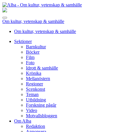
Om kultur, vetenskap & samhälle
Om kultur, vetenskap & samhälle
Sektioner
Barnkultur
Böcker
Film
Foto
Idrott & samhälle
Krönika
Mellanöstern
Regioner
Scenkonst
Teman
Utbildning
Forskning pågår
Video
Motvallsbloggen
Om Alba
Redaktion
Annonsera