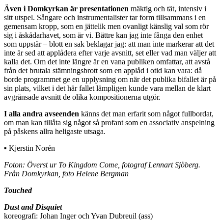
Även i Domkyrkan är presentationen
mäktig och tät, intensiv i
sitt utspel. Sångare och instrumentalister tar form tillsammans i en
gemensam kropp, som en jättelik men ovanligt känslig val som rör
sig i åskådarhavet, som är vi. Bättre kan jag inte fånga den enhet
som uppstår – blott en sak beklagar jag: att man inte markerar att det
inte är sed att applådera efter varje avsnitt, set eller vad man väljer att
kalla det. Om det inte längre är en vana publiken omfattar, att avstå
från det brutala stämningsbrott som en applåd i otid kan vara: då
borde programmet ge en upplysning om när det publika bifallet är på
sin plats, vilket i det här fallet lämpligen kunde vara mellan de klart
avgränsade avsnitt de olika kompositionerna utgör.
I alla andra avseenden
känns det man erfarit som något fullbordat,
om man kan tillåta sig något så profant som en associativ anspelning
på påskens allra heligaste utsaga.
▪ Kjerstin Norén
Foton: Överst ur To Kingdom Come, fotograf Lennart Sjöberg.
Från Domkyrkan, foto Helene Bergman
Touched
Dust and Disquiet
koreografi: Johan Inger och Yvan Dubreuil (ass)