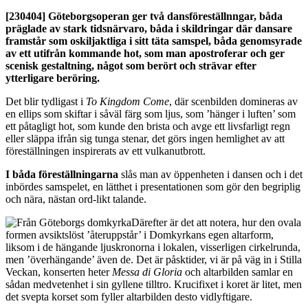
[230404]
Göteborgsoperan ger två dansföreställnngar, båda
präglade av stark tidsnärvaro, båda i skildringar där dansare
framstår som oskiljaktliga i sitt täta samspel, båda genomsyrade
av ett utifrån kommande hot, som man apostroferar och ger
scenisk gestaltning, något som berört och strävar efter
ytterligare beröring.
Det blir tydligast i
To Kingdom Come
, där scenbilden domineras av
en ellips som skiftar i såväl färg som ljus, som ’hänger i luften’ som
ett påtagligt hot, som kunde den brista och avge ett livsfarligt regn
eller släppa ifrån sig tunga stenar, det görs ingen hemlighet av att
föreställningen inspirerats av ett vulkanutbrott.
I båda föreställningarna
slås man av öppenheten i dansen och i det
inbördes samspelet, en lätthet i presentationen som gör den begriplig
och nära, nästan ord-likt talande.
Därefter är det att notera, hur den ovala
formen avsiktslöst ’återuppstår’ i Domkyrkans egen altarform,
liksom i de hängande ljuskronorna i lokalen, visserligen cirkelrunda,
men ’överhängande’ även de. Det är påsktider, vi är på väg in i Stilla
Veckan, konserten heter
Messa di Gloria
och altarbilden samlar en
sådan medvetenhet i sin gyllene tilltro. Krucifixet i koret är litet, men
det svepta korset som fyller altarbilden desto vidlyftigare.