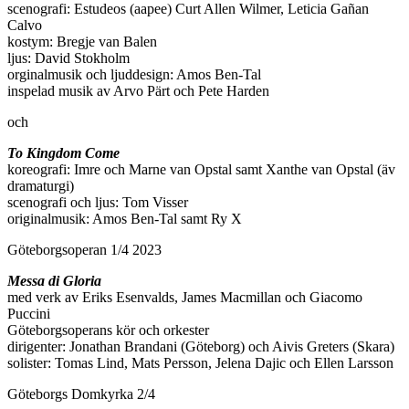
scenografi: Estudeos (aapee) Curt Allen Wilmer, Leticia Gañan
Calvo
kostym: Bregje van Balen
ljus: David Stokholm
orginalmusik och ljuddesign: Amos Ben-Tal
inspelad musik av Arvo Pärt och Pete Harden
och
To Kingdom Come
koreografi: Imre och Marne van Opstal samt Xanthe van Opstal (äv
dramaturgi)
scenografi och ljus: Tom Visser
originalmusik: Amos Ben-Tal samt Ry X
Göteborgsoperan 1/4 2023
Messa di Gloria
med verk av Eriks Esenvalds, James Macmillan och Giacomo
Puccini
Göteborgsoperans kör och orkester
dirigenter: Jonathan Brandani (Göteborg) och Aivis Greters (Skara)
solister: Tomas Lind, Mats Persson, Jelena Dajic och Ellen Larsson
Göteborgs Domkyrka 2/4