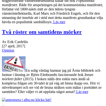
högprofilerade vänsterintellektuella kallar sin bok
Populistiska
manifestet
. Både för anspelningen på det kommunistiska manifestet,
författat vid 1800-talets mitt av den tidens tyngsta
vänsterintellektuella, Karl Marx och Friedrich Engels, och för den
utmaning det innebär att i strid mot detta manifests grundtankar vilja
hävda en populistisk samhällssyn.
Läs mer
Två röster om samtidens mörker
Av Erik Cardelús
[27 april, 2017]
Opinion
En solig vårdag hamnar jag på Årsta bibliotek och
fastnar i läsning av Björn Elmbrandts fascinerande bok
Innan
mörkret faller
(2015). I boken ställs den enkla men ändå så
komplexa frågan om 30-talet är på väg att hinna ikapp oss. Hör vi
stöveltrampet och ser vid de bruna stråken som målas i porträttet av
samtiden? Eller väljer vi att uppfatta något annat?
Läs mer