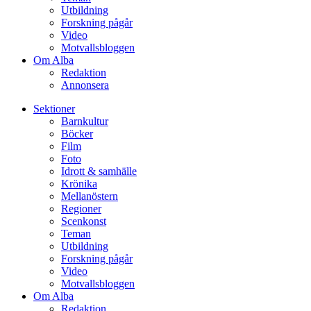
Utbildning
Forskning pågår
Video
Motvallsbloggen
Om Alba
Redaktion
Annonsera
Sektioner
Barnkultur
Böcker
Film
Foto
Idrott & samhälle
Krönika
Mellanöstern
Regioner
Scenkonst
Teman
Utbildning
Forskning pågår
Video
Motvallsbloggen
Om Alba
Redaktion