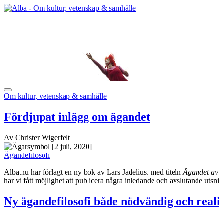
Om kultur, vetenskap & samhälle
Fördjupat inlägg om ägandet
Av Christer Wigerfelt
[2 juli, 2020]
Ägandefilosofi
Alba.nu har förlagt en ny bok av Lars Jadelius, med titeln
Ägandet av
har vi fått möjlighet att publicera några inledande och avslutande utsni
Ny ägandefilosofi både nödvändig och real