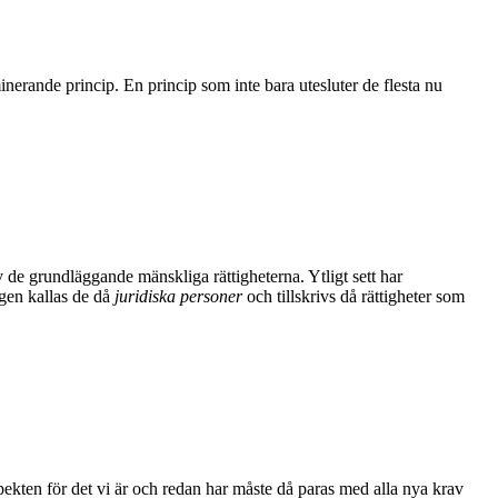
erande princip. En princip som inte bara utesluter de flesta nu
 de grundläggande mänskliga rättigheterna. Ytligt sett har
agen kallas de då
juridiska personer
och tillskrivs då rättigheter som
spekten för det vi är och redan har måste då paras med alla nya krav