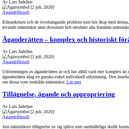
Av Lars Jadelius
[2 juli, 2020]
Ägandefilosofi
Klimatkrisen och de överhängande problem som hör ihop med denna, har 
levande människor utan dessutom helt utesluter alla framtida människo
Äganderätten – komplex och historiskt för
Av Lars Jadelius
[2 juli, 2020]
Ägandefilosofi
Utformningen av äganderätten är och har alltid varit mer komplex än de
äganderätten idag en ganska enkel individuell utformning. Den innehas 
om dessa vore enskilda människor.
Läs mer
Tillägnelse, ägande och appropriering
Av Lars Jadelius
[2 juli, 2020]
Ägandefilosofi
Just människors tillägnelse av sig själva som samhälleliga skulle kunna