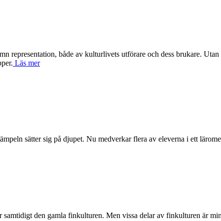
 jämn representation, både av kulturlivets utförare och dess brukare. U
pper.
Läs mer
tämpeln sätter sig på djupet. Nu medverkar flera av eleverna i ett läromed
rkar samtidigt den gamla finkulturen. Men vissa delar av finkulturen är 