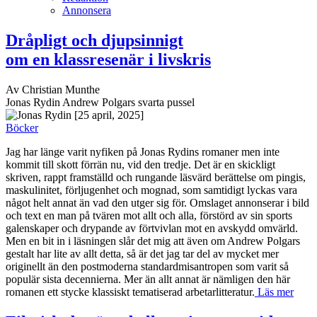
Annonsera
Dråpligt och djupsinnigt
om en klassresenär i livskris
Av Christian Munthe
Jonas Rydin Andrew Polgars svarta pussel
[25 april, 2025]
Böcker
Jag har länge varit nyfiken på Jonas Rydins romaner men inte
kommit till skott förrän nu, vid den tredje. Det är en skickligt
skriven, rappt framställd och rungande läsvärd berättelse om pingis,
maskulinitet, förljugenhet och mognad, som samtidigt lyckas vara
något helt annat än vad den utger sig för. Omslaget annonserar i bild
och text en man på tvären mot allt och alla, förstörd av sin sports
galenskaper och drypande av förtvivlan mot en avskydd omvärld.
Men en bit in i läsningen slår det mig att även om Andrew Polgars
gestalt har lite av allt detta, så är det jag tar del av mycket mer
originellt än den postmoderna standardmisantropen som varit så
populär sista decennierna. Mer än allt annat är nämligen den här
romanen ett stycke klassiskt tematiserad arbetarlitteratur.
Läs mer