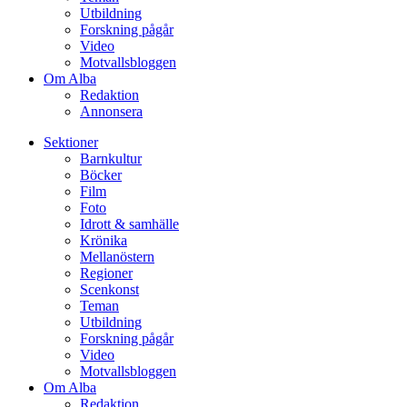
Utbildning
Forskning pågår
Video
Motvallsbloggen
Om Alba
Redaktion
Annonsera
Sektioner
Barnkultur
Böcker
Film
Foto
Idrott & samhälle
Krönika
Mellanöstern
Regioner
Scenkonst
Teman
Utbildning
Forskning pågår
Video
Motvallsbloggen
Om Alba
Redaktion