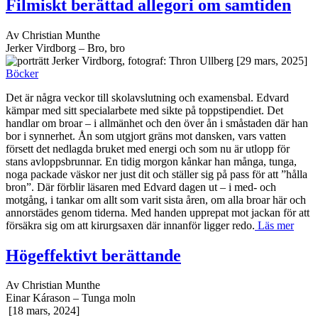
Filmiskt berättad allegori om samtiden
Av Christian Munthe
Jerker Virdborg – Bro, bro
[29 mars, 2025]
Böcker
Det är några veckor till skolavslutning och examensbal. Edvard
kämpar med sitt specialarbete med sikte på toppstipendiet. Det
handlar om broar – i allmänhet och den över ån i småstaden där han
bor i synnerhet. Ån som utgjort gräns mot dansken, vars vatten
försett det nedlagda bruket med energi och som nu är utlopp för
stans avloppsbrunnar. En tidig morgon kånkar han många, tunga,
noga packade väskor ner just dit och ställer sig på pass för att ”hålla
bron”. Där förblir läsaren med Edvard dagen ut – i med- och
motgång, i tankar om allt som varit sista åren, om alla broar här och
annorstädes genom tiderna. Med handen upprepat mot jackan för att
försäkra sig om att kirurgsaxen där innanför ligger redo.
Läs mer
Högeffektivt berättande
Av Christian Munthe
Einar Kárason – Tunga moln
[18 mars, 2024]