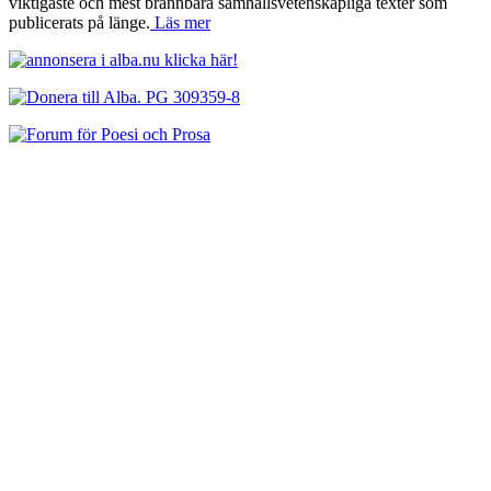
viktigaste och mest brännbara samhällsvetenskapliga texter som
publicerats på länge.
Läs mer