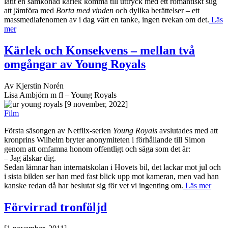
låtit en samkönad kärlek komma till uttryck med ett romantiskt sug
att jämföra med
Borta med vinden
och dylika berättelser – ett
massmediafenomen av i dag värt en tanke, ingen tvekan om det.
Läs
mer
Kärlek och Konsekvens – mellan två
omgångar av Young Royals
Av Kjerstin Norén
Lisa Ambjörn m fl – Young Royals
[9 november, 2022]
Film
Första säsongen av Netflix-serien
Young Royals
avslutades med att
kronprins Wilhelm bryter anonymiteten i förhållande till Simon
genom att omfamna honom offentligt och säga som det är:
– Jag älskar dig.
Sedan lämnar han internatskolan i Hovets bil, det lackar mot jul och
i sista bilden ser han med fast blick upp mot kameran, men vad han
kanske redan då har beslutat sig för vet vi ingenting om.
Läs mer
Förvirrad tronföljd