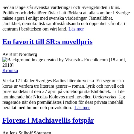
Sedan länge står svenska värderingar och Sverigebilden i kurs.
Politiker och debattörer tävlar i att förklara att alla som bor i Sverige
måste agera i enligt med svenska värderingar. Jämställdhet,
jämlikhet, demokratisk samförståndsanda och öppenhet står ofta i
centrum i berättelsen om vårt land.
Läs mer
En favorit till SR:s novellpris
Av Britt Nordberg
[18 april,
2018]
Krönika
Vecka 17 infaller Sveriges Radios litteraturvecka. En segrare ska
koras ur vardera tre litterära genrer – roman, lyrik och novell och
priserna delas ut den 27 april på Göteborgs stadsbibliotek. Till de
nominerade hör Nicolas Kolovos med novellen
Underverket
. Jag
reagerade när den premiärlästes i radion för dess privata innehåll
berättat med humor och provokation.
Läs mer
Florens i Machiavellis fotspår
Av Jens Stilhoff Sörensen