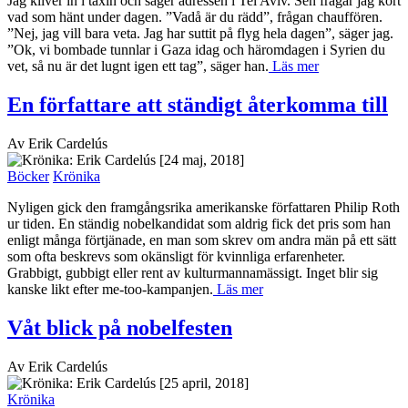
Jag kliver in i taxin och säger adressen i Tel Aviv. Sen frågar jag kort
vad som hänt under dagen. ”Vadå är du rädd”, frågan chauffören.
”Nej, jag vill bara veta. Jag har suttit på flyg hela dagen”, säger jag.
”Ok, vi bombade tunnlar i Gaza idag och häromdagen i Syrien du
vet, så nu är det lugnt igen ett tag”, säger han.
Läs mer
En författare att ständigt återkomma till
Av Erik Cardelús
[24 maj, 2018]
Böcker
Krönika
Nyligen gick den framgångsrika amerikanske författaren Philip Roth
ur tiden. En ständig nobelkandidat som aldrig fick det pris som han
enligt många förtjänade, en man som skrev om andra män på ett sätt
som ofta beskrevs som okänsligt för kvinnliga erfarenheter.
Grabbigt, gubbigt eller rent av kulturmannamässigt. Inget blir sig
kanske likt efter me-too-kampanjen.
Läs mer
Våt blick på nobelfesten
Av Erik Cardelús
[25 april, 2018]
Krönika