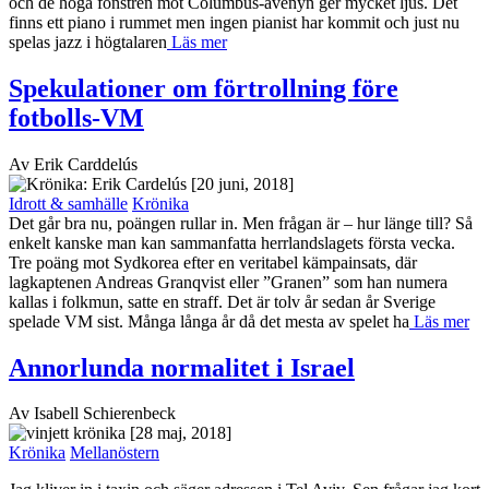
och de höga fönstren mot Columbus-avenyn ger mycket ljus. Det
finns ett piano i rummet men ingen pianist har kommit och just nu
spelas jazz i högtalaren
Läs mer
Spekulationer om förtrollning före
fotbolls-VM
Av Erik Carddelús
[20 juni, 2018]
Idrott & samhälle
Krönika
Det går bra nu, poängen rullar in. Men frågan är – hur länge till? Så
enkelt kanske man kan sammanfatta herrlandslagets första vecka.
Tre poäng mot Sydkorea efter en veritabel kämpainsats, där
lagkaptenen Andreas Granqvist eller ”Granen” som han numera
kallas i folkmun, satte en straff. Det är tolv år sedan år Sverige
spelade VM sist. Många långa år då det mesta av spelet ha
Läs mer
Annorlunda normalitet i Israel
Av Isabell Schierenbeck
[28 maj, 2018]
Krönika
Mellanöstern