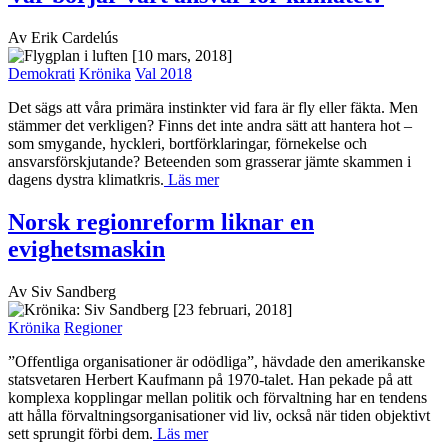
Av Erik Cardelús
[10 mars, 2018]
Demokrati
Krönika
Val 2018
Det sägs att våra primära instinkter vid fara är fly eller fäkta. Men
stämmer det verkligen? Finns det inte andra sätt att hantera hot –
som smygande, hyckleri, bortförklaringar, förnekelse och
ansvarsförskjutande? Beteenden som grasserar jämte skammen i
dagens dystra klimatkris.
Läs mer
Norsk regionreform liknar en
evighetsmaskin
Av Siv Sandberg
[23 februari, 2018]
Krönika
Regioner
”Offentliga organisationer är odödliga”, hävdade den amerikanske
statsvetaren Herbert Kaufmann på 1970-talet. Han pekade på att
komplexa kopplingar mellan politik och förvaltning har en tendens
att hålla förvaltningsorganisationer vid liv, också när tiden objektivt
sett sprungit förbi dem.
Läs mer