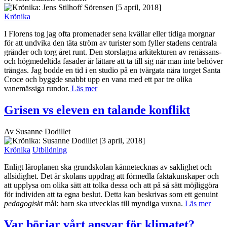
[5 april, 2018]
Krönika
I Florens tog jag ofta promenader sena kvällar eller tidiga morgnar
för att undvika den täta ström av turister som fyller stadens centrala
gränder och torg året runt. Den storslagna arkitekturen av renässans-
och högmedeltida fasader är lättare att ta till sig när man inte behöver
trängas. Jag bodde en tid i en studio på en tvärgata nära torget Santa
Croce och byggde snabbt upp en vana med ett par tre olika
vanemässiga rundor.
Läs mer
Grisen vs eleven en talande konflikt
Av Susanne Dodillet
[3 april, 2018]
Krönika
Utbildning
Enligt läroplanen ska grundskolan kännetecknas av saklighet och
allsidighet. Det är skolans uppdrag att förmedla faktakunskaper och
att upplysa om olika sätt att tolka dessa och att på så sätt möjliggöra
för individen att ta egna beslut. Detta kan beskrivas som ett genuint
pedagogiskt
mål: barn ska utvecklas till myndiga vuxna.
Läs mer
Var börjar vårt ansvar för klimatet?