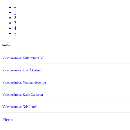
«
1
2
3
4
»
kultur
Videokrönika: Kulturens ABC
Videokrönika: Erik Åkerlind
Videokrönika: Marika Hedemyr
Videokrönika: Kalle Carlsson
Videokrönika: Nils Linde
Fler »