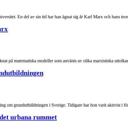
niversitet. En del av sin tid har han ägnat sig år Karl Marx och hans teo
arx
nat på matematiska modeller som använts av olika marxistiska uttolkar
undutbildningen
ng om grundutbiildningen i Sverige. Tidigare har hon varit aktivist i fö
 det urbana rummet