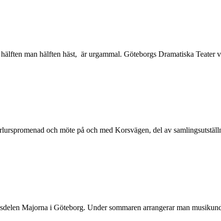
hälften man hälften häst, är urgammal. Göteborgs Dramatiska Teater vä
örlurspromenad och möte på och med Korsvägen, del av samlingsutställ
stadsdelen Majorna i Göteborg. Under sommaren arrangerar man musikund