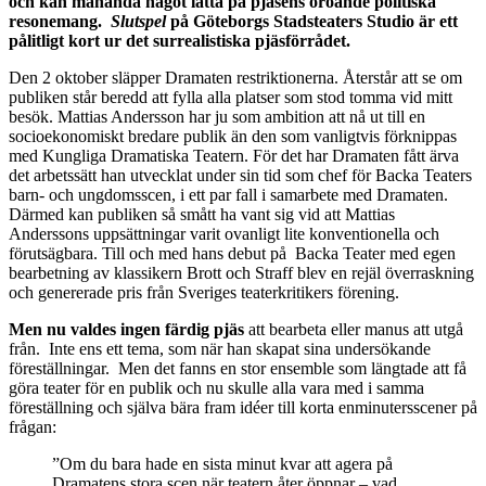
och kan måhända något lätta på pjäsens oroande politiska
resonemang.
Slutspel
på Göteborgs Stadsteaters Studio är ett
pålitligt kort ur det surrealistiska pjäsförrådet.
Den 2 oktober släpper Dramaten restriktionerna. Återstår att se om
publiken står beredd att fylla alla platser som stod tomma vid mitt
besök. Mattias Andersson har ju som ambition att nå ut till en
socioekonomiskt bredare publik än den som vanligtvis förknippas
med Kungliga Dramatiska Teatern. För det har Dramaten fått ärva
det arbetssätt han utvecklat under sin tid som chef för Backa Teaters
barn- och ungdomsscen, i ett par fall i samarbete med Dramaten.
Därmed kan publiken så smått ha vant sig vid att Mattias
Anderssons uppsättningar varit ovanligt lite konventionella och
förutsägbara. Till och med hans debut på Backa Teater med egen
bearbetning av klassikern Brott och Straff blev en rejäl överraskning
och genererade pris från Sveriges teaterkritikers förening.
Men nu valdes ingen färdig pjäs
att bearbeta eller manus att utgå
från. Inte ens ett tema, som när han skapat sina undersökande
föreställningar. Men det fanns en stor ensemble som längtade att få
göra teater för en publik och nu skulle alla vara med i samma
föreställning och själva bära fram idéer till korta enminutersscener på
frågan:
”Om du bara hade en sista minut kvar att agera på
Dramatens stora scen när teatern åter öppnar – vad