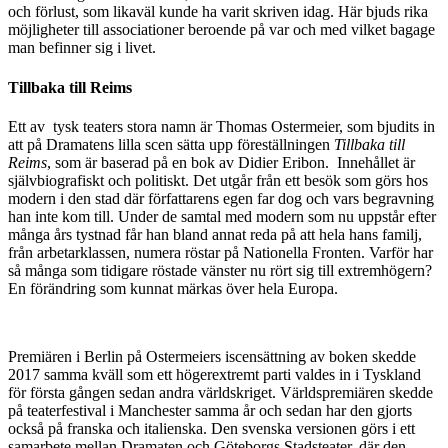
och förlust, som likaväl kunde ha varit skriven idag. Här bjuds rika
möjligheter till associationer beroende på var och med vilket bagage
man befinner sig i livet.
Tillbaka till Reims
Ett av tysk teaters stora namn är Thomas Ostermeier, som bjudits in
att på Dramatens lilla scen sätta upp föreställningen
Tillbaka till
Reims
, som är baserad på en bok av Didier Eribon. Innehållet är
självbiografiskt och politiskt. Det utgår från ett besök som görs hos
modern i den stad där författarens egen far dog och vars begravning
han inte kom till. Under de samtal med modern som nu uppstår efter
många års tystnad får han bland annat reda på att hela hans familj,
från arbetarklassen, numera röstar på Nationella Fronten. Varför har
så många som tidigare röstade vänster nu rört sig till extremhögern?
En förändring som kunnat märkas över hela Europa.
Premiären i Berlin på Ostermeiers iscensättning av boken skedde
2017 samma kväll som ett högerextremt parti valdes in i Tyskland
för första gången sedan andra världskriget. Världspremiären skedde
på teaterfestival i Manchester samma år och sedan har den gjorts
också på franska och italienska. Den svenska versionen görs i ett
samarbete mellan Dramaten och Göteborgs Stadsteater, där den