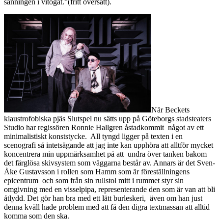
sanningen i vitögat.”(fritt översatt).
När Beckets
klaustrofobiska pjäs Slutspel nu sätts upp på Göteborgs stadsteaters
Studio har regissören Ronnie Hallgren åstadkommit något av ett
minimalistiskt konststycke. All tyngd ligger på texten i en
scenografi så intetsägande att jag inte kan upphöra att alltför mycket
koncentrera min uppmärksamhet på att undra över tanken bakom
det färglösa skivsystem som väggarna består av. Annars är det Sven-
Åke Gustavsson i rollen som Hamm som är föreställningens
epicentrum och som från sin rullstol mitt i rummet styr sin
omgivning med en visselpipa, representerande den som är van att bli
åtlydd. Det gör han bra med ett lätt burleskeri, även om han just
denna kväll hade problem med att få den digra textmassan att alltid
komma som den ska.