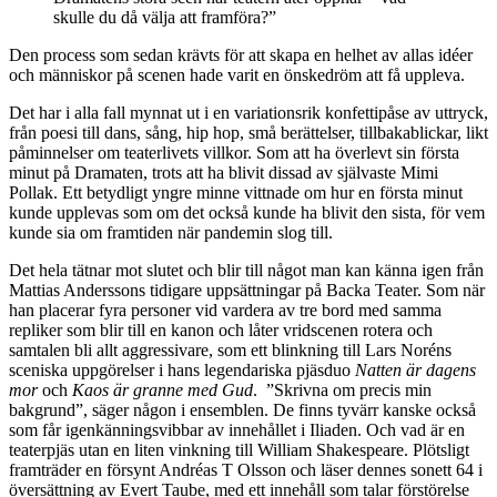
skulle du då välja att framföra?”
Den process som sedan krävts för att skapa en helhet av allas idéer
och människor på scenen hade varit en önskedröm att få uppleva.
Det har i alla fall mynnat ut i en variationsrik konfettipåse av uttryck,
från poesi till dans, sång, hip hop, små berättelser, tillbakablickar, likt
påminnelser om teaterlivets villkor. Som att ha överlevt sin första
minut på Dramaten, trots att ha blivit dissad av självaste Mimi
Pollak. Ett betydligt yngre minne vittnade om hur en första minut
kunde upplevas som om det också kunde ha blivit den sista, för vem
kunde sia om framtiden när pandemin slog till.
Det hela tätnar mot slutet och blir till något man kan känna igen från
Mattias Anderssons tidigare uppsättningar på Backa Teater. Som när
han placerar fyra personer vid vardera av tre bord med samma
repliker som blir till en kanon och låter vridscenen rotera och
samtalen bli allt aggressivare, som ett blinkning till Lars Noréns
sceniska uppgörelser i hans legendariska pjäsduo
Natten är dagens
mor
och
Kaos är granne med Gud
. ”Skrivna om precis min
bakgrund”, säger någon i ensemblen. De finns tyvärr kanske också
som får igenkänningsvibbar av innehållet i Iliaden. Och vad är en
teaterpjäs utan en liten vinkning till William Shakespeare. Plötsligt
framträder en försynt Andréas T Olsson och läser dennes sonett 64 i
översättning av Evert Taube, med ett innehåll som talar förstörelse