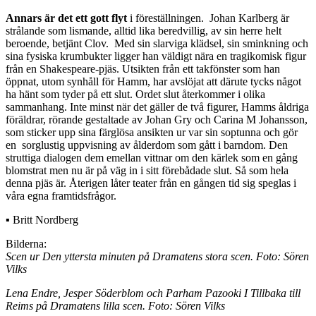
Annars är det ett gott flyt
i föreställningen. Johan Karlberg är
strålande som lismande, alltid lika beredvillig, av sin herre helt
beroende, betjänt Clov. Med sin slarviga klädsel, sin sminkning och
sina fysiska krumbukter ligger han väldigt nära en tragikomisk figur
från en Shakespeare-pjäs. Utsikten från ett takfönster som han
öppnat, utom synhåll för Hamm, har avslöjat att därute tycks något
ha hänt som tyder på ett slut. Ordet slut återkommer i olika
sammanhang. Inte minst när det gäller de två figurer, Hamms åldriga
föräldrar, rörande gestaltade av Johan Gry och Carina M Johansson,
som sticker upp sina färglösa ansikten ur var sin soptunna och gör
en sorglustig uppvisning av ålderdom som gått i barndom. Den
struttiga dialogen dem emellan vittnar om den kärlek som en gång
blomstrat men nu är på väg in i sitt förebådade slut. Så som hela
denna pjäs är. Återigen låter teater från en gången tid sig speglas i
våra egna framtidsfrågor.
▪ Britt Nordberg
Bilderna:
Scen ur Den yttersta minuten på Dramatens stora scen. Foto: Sören
Vilks
Lena Endre, Jesper Söderblom och Parham Pazooki I Tillbaka till
Reims på Dramatens lilla scen. Foto: Sören Vilks