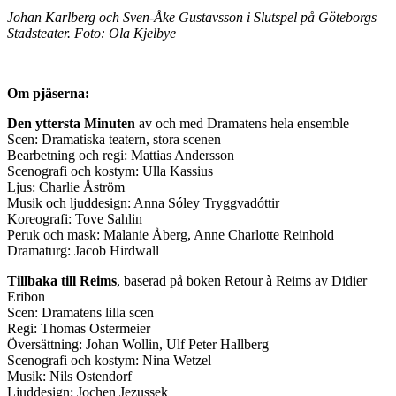
Johan Karlberg och Sven-Åke Gustavsson i Slutspel på Göteborgs
Stadsteater. Foto: Ola Kjelbye
Om pjäserna:
Den yttersta Minuten
av och med Dramatens hela ensemble
Scen: Dramatiska teatern, stora scenen
Bearbetning och regi: Mattias Andersson
Scenografi och kostym: Ulla Kassius
Ljus: Charlie Åström
Musik och ljuddesign: Anna Sóley Tryggvadóttir
Koreografi: Tove Sahlin
Peruk och mask: Malanie Åberg, Anne Charlotte Reinhold
Dramaturg: Jacob Hirdwall
Tillbaka till Reims
, baserad på boken Retour à Reims av Didier
Eribon
Scen: Dramatens lilla scen
Regi: Thomas Ostermeier
Översättning: Johan Wollin, Ulf Peter Hallberg
Scenografi och kostym: Nina Wetzel
Musik: Nils Ostendorf
Ljuddesign: Jochen Jezussek