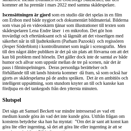
kommer att ha premiär i mars 2022 med samma skådespelare.
Iscensättningen är gjord
som en studio där det spelas in en film
om Eribon med både nygjort och dokumentärt bildmaterial. Bilderna
som visas på en videoskärm tjänar som illustrationer till texten som
skådespelaren Lena Endre läser i en mikrofon. Det gör hon
trovärdigt och eftertänksamt och så lågmält att det visserligen med
säkerhet når in till ljudteknikern (Parham Pazooki) och regissören
(Jesper Söderblom) i kontrollrummet som ingår i scenografin. Men
till den något äldre publiken är det på sin plats att förvarna om att det
kan bli problem med hörseln. Det gäller dock inte de samtal av både
humor och allvar som uppstår mellan de tre på scenen, när det är
paus i filminspelningen. Deras personliga berättelser och
förhållande till sitt lands historia kommer då fram, så som också har
gjorts av skådespelarna på de andra språken. Det är en ambitiös och
intelligent uppsättning, som stundom knyter an till och kanske kan
fördjupa en del tankegods från den yttersta minuten.
Slutspel
Det sägs att Samuel Beckett var mindre intresserad av vad ett
medium kunde göra än vad det inte kunde göra. Utifrån frågan om
konstens betydelse ska han ha myntat: ”Om det är sant att konst kan
göra lite eller ingenting, så det att göra lite eller ingenting är att se