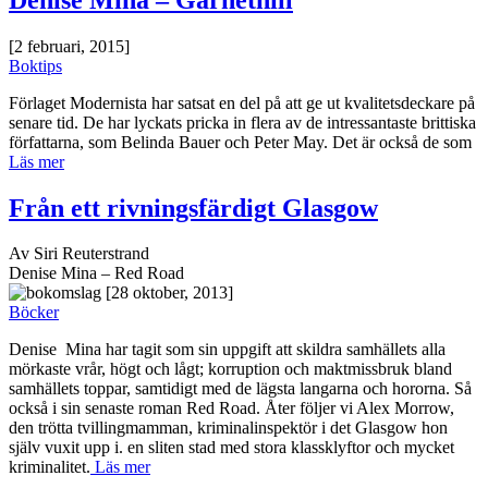
[2 februari, 2015]
Boktips
Förlaget Modernista har satsat en del på att ge ut kvalitetsdeckare på
senare tid. De har lyckats pricka in flera av de intressantaste brittiska
författarna, som Belinda Bauer och Peter May. Det är också de som
Läs mer
Från ett rivningsfärdigt Glasgow
Av Siri Reuterstrand
Denise Mina – Red Road
[28 oktober, 2013]
Böcker
Denise Mina har tagit som sin uppgift att skildra samhällets alla
mörkaste vrår, högt och lågt; korruption och maktmissbruk bland
samhällets toppar, samtidigt med de lägsta langarna och hororna. Så
också i sin senaste roman Red Road. Åter följer vi Alex Morrow,
den trötta tvillingmamman, kriminalinspektör i det Glasgow hon
själv vuxit upp i. en sliten stad med stora klassklyftor och mycket
kriminalitet.
Läs mer