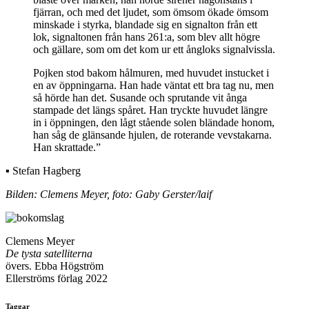
fjärran, och med det ljudet, som ömsom ökade ömsom
minskade i styrka, blandade sig en signalton från ett
lok, signaltonen från hans 261:a, som blev allt högre
och gällare, som om det kom ur ett ångloks signalvissla.
Pojken stod bakom hålmuren, med huvudet instucket i
en av öppningarna. Han hade väntat ett bra tag nu, men
så hörde han det. Susande och sprutande vit ånga
stampade det längs spåret. Han tryckte huvudet längre
in i öppningen, den lågt stående solen bländade honom,
han såg de glänsande hjulen, de roterande vevstakarna.
Han skrattade.”
▪ Stefan Hagberg
Bilden: Clemens Meyer, foto: Gaby Gerster/laif
Clemens Meyer
De tysta satelliterna
övers. Ebba Högström
Ellerströms förlag 2022
Taggar