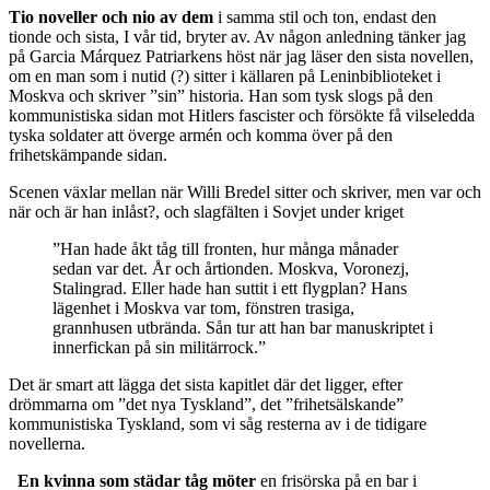
Tio noveller och nio av dem
i samma stil och ton, endast den
tionde och sista, I vår tid, bryter av. Av någon anledning tänker jag
på Garcia Márquez Patriarkens höst när jag läser den sista novellen,
om en man som i nutid (?) sitter i källaren på Leninbiblioteket i
Moskva och skriver ”sin” historia. Han som tysk slogs på den
kommunistiska sidan mot Hitlers fascister och försökte få vilseledda
tyska soldater att överge armén och komma över på den
frihetskämpande sidan.
Scenen växlar mellan när Willi Bredel sitter och skriver, men var och
när och är han inlåst?, och slagfälten i Sovjet under kriget
”Han hade åkt tåg till fronten, hur många månader
sedan var det. År och årtionden. Moskva, Voronezj,
Stalingrad. Eller hade han suttit i ett flygplan? Hans
lägenhet i Moskva var tom, fönstren trasiga,
grannhusen utbrända. Sån tur att han bar manuskriptet i
innerfickan på sin militärrock.”
Det är smart att lägga det sista kapitlet där det ligger, efter
drömmarna om ”det nya Tyskland”, det ”frihetsälskande”
kommunistiska Tyskland, som vi såg resterna av i de tidigare
novellerna.
En kvinna som städar tåg möter
en frisörska på en bar i