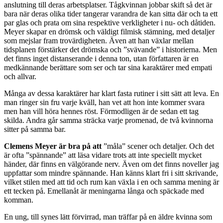
anslutning till deras arbetsplatser. Tågkvinnan jobbar skift så det är
bara när deras olika tider tangerar varandra de kan sitta där och ta ett
par glas och prata om sina respektive verkligheter i nu- och dåtiden.
Meyer skapar en drömsk och väldigt filmisk stämning, med detaljer
som mejslar fram trovärdigheten. Även att han växlar mellan
tidsplanen förstärker det drömska och ”svävande” i historierna. Men
det finns inget distanserande i denna ton, utan författaren är en
medkännande berättare som ser och tar sina karaktärer med empati
och allvar.
Många av dessa karaktärer har klart fasta rutiner i sitt sätt att leva. En
man ringer sin fru varje kväll, han vet att hon inte kommer svara
men han vill höra hennes röst. Förmodligen är de sedan ett tag
skilda. Andra går samma sträcka varje promenad, de två kvinnorna
sitter på samma bar.
Clemens Meyer är bra på att
”måla” scener och detaljer. Och det
är ofta ”spännande” att läsa vidare trots att inte speciellt mycket
händer, där finns en välgörande nerv. Även om det finns noveller jag
uppfattar som mindre spännande. Han känns klart fri i sitt skrivande,
vilket stilen med att tid och rum kan växla i en och samma mening är
ett tecken på. Emellanåt är meningarna långa och späckade med
komman.
En ung, till synes lätt förvirrad, man träffar på en äldre kvinna som