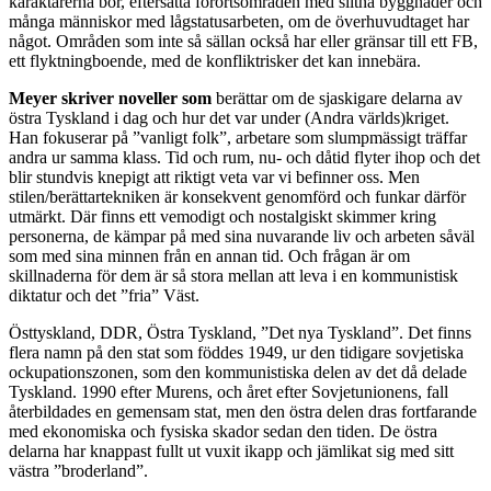
karaktärerna bor, eftersatta förortsområden med slitna byggnader och
många människor med lågstatusarbeten, om de överhuvudtaget har
något. Områden som inte så sällan också har eller gränsar till ett FB,
ett flyktningboende, med de konfliktrisker det kan innebära.
Meyer skriver noveller som
berättar om de sjaskigare delarna av
östra Tyskland i dag och hur det var under (Andra världs)kriget.
Han fokuserar på ”vanligt folk”, arbetare som slumpmässigt träffar
andra ur samma klass. Tid och rum, nu- och dåtid flyter ihop och det
blir stundvis knepigt att riktigt veta var vi befinner oss. Men
stilen/berättartekniken är konsekvent genomförd och funkar därför
utmärkt. Där finns ett vemodigt och nostalgiskt skimmer kring
personerna, de kämpar på med sina nuvarande liv och arbeten såväl
som med sina minnen från en annan tid. Och frågan är om
skillnaderna för dem är så stora mellan att leva i en kommunistisk
diktatur och det ”fria” Väst.
Östtyskland, DDR, Östra Tyskland, ”Det nya Tyskland”. Det finns
flera namn på den stat som föddes 1949, ur den tidigare sovjetiska
ockupationszonen, som den kommunistiska delen av det då delade
Tyskland. 1990 efter Murens, och året efter Sovjetunionens, fall
återbildades en gemensam stat, men den östra delen dras fortfarande
med ekonomiska och fysiska skador sedan den tiden. De östra
delarna har knappast fullt ut vuxit ikapp och jämlikat sig med sitt
västra ”broderland”.