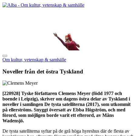
Om kultur, vetenskap & samhälle
Noveller från det östra Tyskland
[220928]
Tyske författaren Clemens Meyer (född 1977 och
boende i Leipzig), skriver om dagens östra delar av Tyskland i
noveller i samlingen De tysta satelliterna (2017), som utkommit
på ellerströms. Snyggt översatt av Ebba Högström, och med
förord, som möjligen borde varit ett efterord, av Måns
Wadensjö.
De tysta satelliterna syftar på de grå höga hyreshus där de flesta av