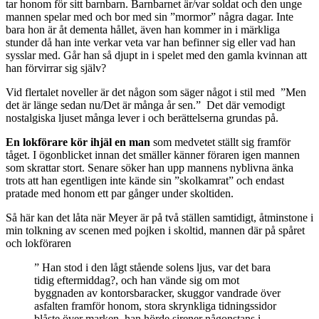
tar honom för sitt barnbarn. Barnbarnet är/var soldat och den unge
mannen spelar med och bor med sin ”mormor” några dagar. Inte
bara hon är åt dementa hållet, även han kommer in i märkliga
stunder då han inte verkar veta var han befinner sig eller vad han
sysslar med. Går han så djupt in i spelet med den gamla kvinnan att
han förvirrar sig själv?
Vid flertalet noveller är det någon som säger något i stil med ”Men
det är länge sedan nu/Det är många år sen.” Det där vemodigt
nostalgiska ljuset många lever i och berättelserna grundas på.
En lokförare kör ihjäl en man
som medvetet ställt sig framför
tåget. I ögonblicket innan det smäller känner föraren igen mannen
som skrattar stort. Senare söker han upp mannens nyblivna änka
trots att han egentligen inte kände sin ”skolkamrat” och endast
pratade med honom ett par gånger under skoltiden.
Så här kan det låta när Meyer är på två ställen samtidigt, åtminstone i
min tolkning av scenen med pojken i skoltid, mannen där på spåret
och lokföraren
” Han stod i den lågt stående solens ljus, var det bara
tidig eftermiddag?, och han vände sig om mot
byggnaden av kontorsbaracker, skuggor vandrade över
asfalten framför honom, stora skrynkliga tidningssidor
blåste över marken, han hörde sirener någonstans i