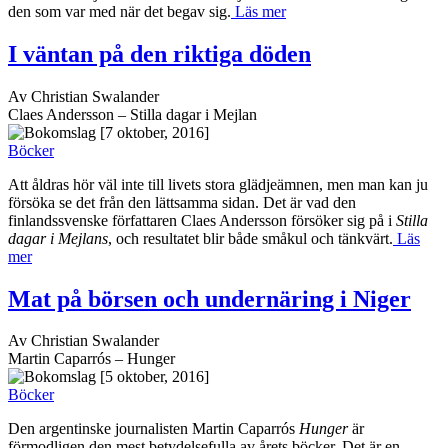
den som var med när det begav sig.
Läs mer
I väntan på den riktiga döden
Av Christian Swalander
Claes Andersson – Stilla dagar i Mejlan
[7 oktober, 2016]
Böcker
Att åldras hör väl inte till livets stora glädjeämnen, men man kan ju
försöka se det från den lättsamma sidan. Det är vad den
finlandssvenske författaren Claes Andersson försöker sig på i
Stilla
dagar i Mejlans
, och resultatet blir både småkul och tänkvärt.
Läs
mer
Mat på börsen och undernäring i Niger
Av Christian Swalander
Martin Caparrós – Hunger
[5 oktober, 2016]
Böcker
Den argentinske journalisten Martin Caparrós
Hunger
är
förmodligen den mest betydelsefulla av årets böcker. Det är en