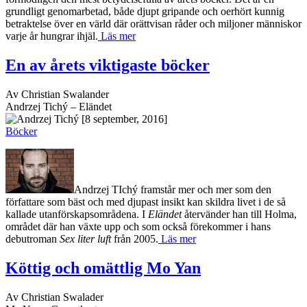
grundligt genomarbetad, både djupt gripande och oerhört kunnig
betraktelse över en värld där orättvisan råder och miljoner människor
varje år hungrar ihjäl.
Läs mer
En av årets viktigaste böcker
Av Christian Swalander
Andrzej Tichý – Eländet
[8 september, 2016]
Böcker
Andrzej TIchý framstår mer och mer som den
författare som bäst och med djupast insikt kan skildra livet i de så
kallade utanförskapsområdena. I
Eländet
återvänder han till Holma,
området där han växte upp och som också förekommer i hans
debutroman
Sex liter luft
från 2005.
Läs mer
Köttig och omättlig Mo Yan
Av Christian Swalader