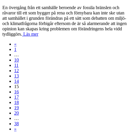
En övergång från ett samhälle beroende av fossila bränslen och
råvaror till ett som bygger på rena och förnybara kan inte ske utan
att samhället i grunden förändras på ett sätt som debatten om miljö-
och klimatfrågorna förbigår eftersom de är så alarmerande att ingen
opinion kan skapas kring problemen om förändringens hela vidd
tydliggörs.
Läs mer
«
1
…
10
11
12
13
14
15
16
17
18
19
20
…
38
»