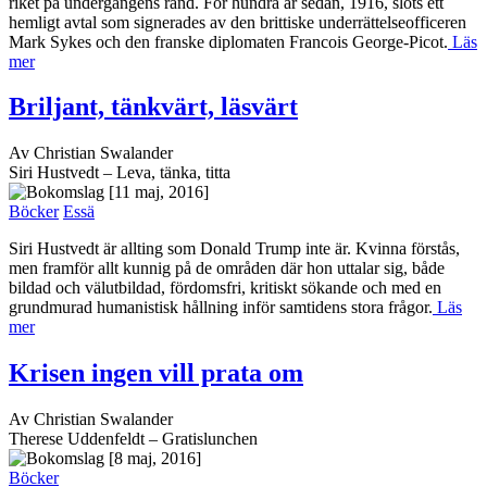
riket på undergångens rand. För hundra år sedan, 1916, slöts ett
hemligt avtal som signerades av den brittiske underrättelseofficeren
Mark Sykes och den franske diplomaten Francois George-Picot.
Läs
mer
Briljant, tänkvärt, läsvärt
Av Christian Swalander
Siri Hustvedt – Leva, tänka, titta
[11 maj, 2016]
Böcker
Essä
Siri Hustvedt är allting som Donald Trump inte är. Kvinna förstås,
men framför allt kunnig på de områden där hon uttalar sig, både
bildad och välutbildad, fördomsfri, kritiskt sökande och med en
grundmurad humanistisk hållning inför samtidens stora frågor.
Läs
mer
Krisen ingen vill prata om
Av Christian Swalander
Therese Uddenfeldt – Gratislunchen
[8 maj, 2016]
Böcker