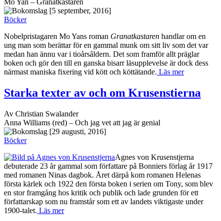
Mo Yan – Granatkastaren
[5 september, 2016]
Böcker
Nobelpristagaren Mo Yans roman
Granatkastaren
handlar om en
ung man som berättar för en gammal munk om sitt liv som det var
medan han ännu var i tioårsåldern. Det som framför allt präglar
boken och gör den till en ganska bisarr läsupplevelse är dock dess
närmast maniska fixering vid kött och köttätande.
Läs mer
Starka texter av och om Krusenstierna
Av Christian Swalander
Anna Williams (red) – Och jag vet att jag är genial
[29 augusti, 2016]
Böcker
Agnes von Krusenstjerna
debuterade 23 år gammal som författare på Bonniers förlag år 1917
med romanen Ninas dagbok. Året därpå kom romanen Helenas
första kärlek och 1922 den första boken i serien om Tony, som blev
en stor framgång hos kritik och publik och lade grunden för ett
författarskap som nu framstår som ett av landets viktigaste under
1900-talet.
Läs mer