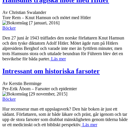
Av Christian Swalander
Tore Rem – Knut Hamsun och mötet med Hitler
[7 januari, 2016]
Böcker
Den 27 juni år 1943 träffades den norske författaren Knut Hamsun
och den tyske diktatorn Adolf Hitler. Mötet ägde rum på Hitlers
alpresidens Berghof och varade inte mer än fyrtifem minuter, men
trots Hamsuns stora och uttalade beundran för Führern blev det en
besvikelse för båda parter.
Läs mer
Intressant om historiska farsoter
Av Kerstin Berminge
Per-Erik Åbom – Farsoter och epidemier
[29 november, 2015]
Böcker
Hur recenserar man ett uppslagsverk? Den här boken är just ett
sådant. Författaren, som är både läkare och präst, går igenom och tar
upp de stora farsoter som drabbat mänskligheten genom tiderna både
ur ett medicinskt och ett bibliskt perspektiv.
Läs mer