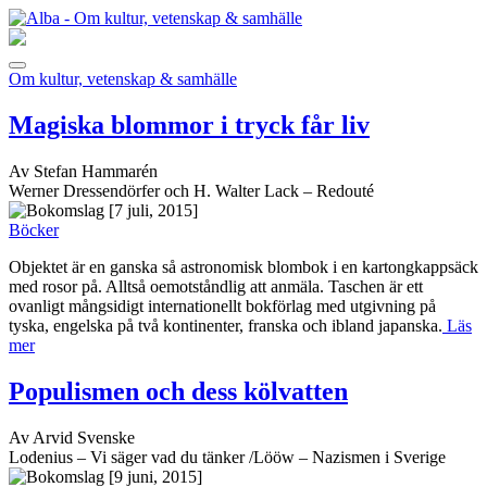
Om kultur, vetenskap & samhälle
Magiska blommor i tryck får liv
Av Stefan Hammarén
Werner Dressendörfer och H. Walter Lack – Redouté
[7 juli, 2015]
Böcker
Objektet är en ganska så astronomisk blombok i en kartongkappsäck
med rosor på. Alltså oemotståndlig att anmäla. Taschen är ett
ovanligt mångsidigt internationellt bokförlag med utgivning på
tyska, engelska på två kontinenter, franska och ibland japanska.
Läs
mer
Populismen och dess kölvatten
Av Arvid Svenske
Lodenius – Vi säger vad du tänker /Lööw – Nazismen i Sverige
[9 juni, 2015]