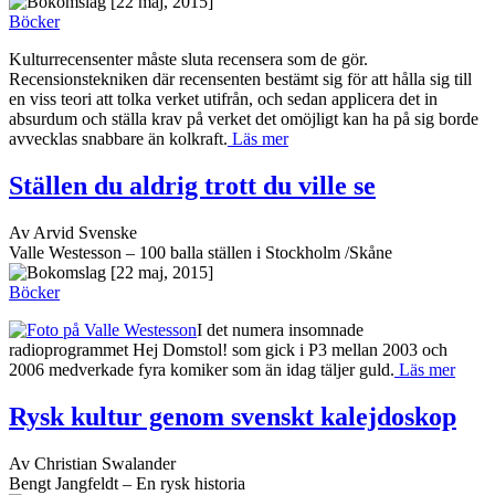
[22 maj, 2015]
Böcker
Kulturrecensenter måste sluta recensera som de gör.
Recensionstekniken där recensenten bestämt sig för att hålla sig till
en viss teori att tolka verket utifrån, och sedan applicera det in
absurdum och ställa krav på verket det omöjligt kan ha på sig borde
avvecklas snabbare än kolkraft.
Läs mer
Ställen du aldrig trott du ville se
Av Arvid Svenske
Valle Westesson – 100 balla ställen i Stockholm /Skåne
[22 maj, 2015]
Böcker
I det numera insomnade
radioprogrammet Hej Domstol! som gick i P3 mellan 2003 och
2006 medverkade fyra komiker som än idag täljer guld.
Läs mer
Rysk kultur genom svenskt kalejdoskop
Av Christian Swalander
Bengt Jangfeldt – En rysk historia