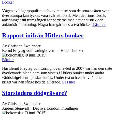
Böcker
Vågen av högerpopulism och- extremism som de senaste åren svept
över Europa kan tyckas vara svår att förstå. Men det finns förstås
anledningar till framgången för partierna med nationalistisk och
auktoritär framtoning. Några framgår i dessa två böcker.
Läs mer
Rapport inifrån Hitlers bunker
Av Christian Swalander
Bernd Freytag von Loringhoven – I Hitlers bunker
[9 juni, 2015]
Böcker
När Bernd Freytag von Loringhoven avled år 2007 var han den siste
överlevande bland dem som vistats i Hitlers bunker under andra
världskrigets europeiska slutfas. Under två och ett halvt år efter
kriget var han fånge hos de allierade.
Läs mer
Storstadens dödgrävare?
Av Christian Swalander
Anders Steinvall – Det nya London. Frontlinjer
[3 juni, 2015]