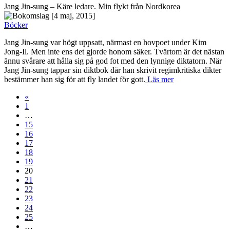
Jang Jin-sung – Käre ledare. Min flykt från Nordkorea
[4 maj, 2015]
Böcker
Jang Jin-sung var högt uppsatt, närmast en hovpoet under Kim
Jong-Il. Men inte ens det gjorde honom säker. Tvärtom är det nästan
ännu svårare att hålla sig på god fot med den lynnige diktatorn. När
Jang Jin-sung tappar sin diktbok där han skrivit regimkritiska dikter
bestämmer han sig för att fly landet för gott.
Läs mer
«
1
…
15
16
17
18
19
20
21
22
23
24
25
…