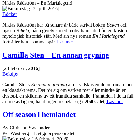
Niklas Rådström – En Marialegend
[7 april, 2016]
Böcker
Niklas Rådström har på senare år både skrivit boken
Boken
och
pjäsen
Bibeln
, båda givetvis med motiv hämtade från en kristen
mytologisk-historisk sfär. Med sin nya roman
En Marialegend
fortsätter han i samma spår.
Läs mer
Camilla Sten – En annan gryning
[28 februari, 2016]
Boktips
Camilla Stens
En annan gryning
är en välskriven debutroman med
ett klassiskt tema. Det rör sig om varken mer eller mindre än en
dystopi, en skildring av ett framtida samhälle. Framtiden i detta fall
är inte avlägsen, handlingen utspelar sig i 2040-talet,
Läs mer
Off season i hemlandet
Av Christian Swalander
Per Wästberg – Det gula pensionatet
[16 februari, 2016]