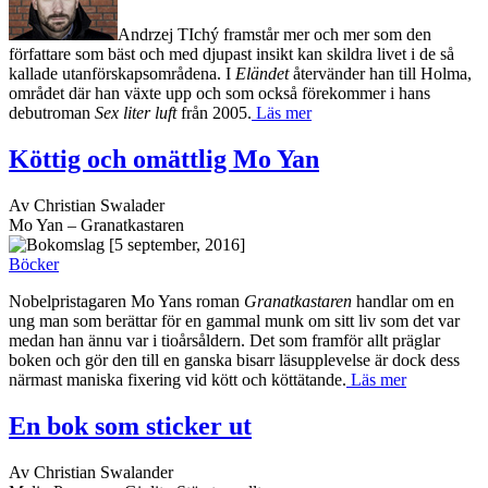
Andrzej TIchý framstår mer och mer som den
författare som bäst och med djupast insikt kan skildra livet i de så
kallade utanförskapsområdena. I
Eländet
återvänder han till Holma,
området där han växte upp och som också förekommer i hans
debutroman
Sex liter luft
från 2005.
Läs mer
Köttig och omättlig Mo Yan
Av Christian Swalader
Mo Yan – Granatkastaren
[5 september, 2016]
Böcker
Nobelpristagaren Mo Yans roman
Granatkastaren
handlar om en
ung man som berättar för en gammal munk om sitt liv som det var
medan han ännu var i tioårsåldern. Det som framför allt präglar
boken och gör den till en ganska bisarr läsupplevelse är dock dess
närmast maniska fixering vid kött och köttätande.
Läs mer
En bok som sticker ut
Av Christian Swalander