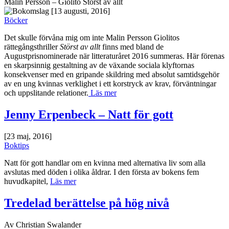
Malin Persson – Giolito Störst av allt
[13 augusti, 2016]
Böcker
Det skulle förvåna mig om inte Malin Persson Giolitos
rättegångsthriller
Störst av allt
finns med bland de
Augustprisnominerade när litteraturåret 2016 summeras. Här förenas
en skarpsinnig gestaltning av de växande sociala klyftornas
konsekvenser med en gripande skildring med absolut samtidsgehör
av en ung kvinnas verklighet i ett korstryck av krav, förväntningar
och uppslitande relationer.
Läs mer
Jenny Erpenbeck – Natt för gott
[23 maj, 2016]
Boktips
Natt för gott handlar om en kvinna med alternativa liv som alla
avslutas med döden i olika åldrar. I den första av bokens fem
huvudkapitel,
Läs mer
Tredelad berättelse på hög nivå
Av Christian Swalander