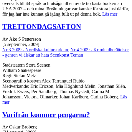
översatts till 44 språk och utsågs till en av de tio bästa böckerna i
USA 2007 – och mina förväntningar var kanske för stora just därför,
för jag har inte kunnat gå igång fullt ut på denna bok.
Läs mer
TRETTONDAGSAFTON
Av Åke S Pettersson
[5 september, 2009]
Nr 3 2009 - Nordiska kulturspridare
Nr 4 2009 - Kriminalberättelser
- genren vi älskar att hata
Scenkonst
Teman
Stadsteatern Stora Scenen
William Shakespeare
Regi: Stefan Metz
Scenografi o kostym Alex Tarranguel Rubio
Medverkande: Eric Ericson, Mia Höghlund-Melin, Jonathan Silén,
Fredrik Ewers, Per Sandberg, Thomas Nystedt, Carina M
Johansson, Victoria Olmarker, Johan Karlberg, Carina Boberg.
Läs
mer
Varifrån kommer pengarna?
Av Oskar Broberg