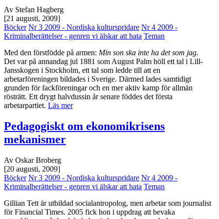
Av Stefan Hagberg
[21 augusti, 2009]
Böcker
Nr 3 2009 - Nordiska kulturspridare
Nr 4 2009 -
Kriminalberättelser - genren vi älskar att hata
Teman
Med den förstfödde på armen:
Min son ska inte ha det som jag.
Det var på annandag jul 1881 som August Palm höll ett tal i Lill-
Jansskogen i Stockholm, ett tal som ledde till att en
arbetarföreningen bildades i Sverige. Därmed lades samtidigt
grunden för fackföreningar och en mer aktiv kamp för allmän
rösträtt. Ett drygt halvdussin år senare föddes det första
arbetarpartiet.
Läs mer
Pedagogiskt om ekonomikrisens
mekanismer
Av Oskar Broberg
[20 augusti, 2009]
Böcker
Nr 3 2009 - Nordiska kulturspridare
Nr 4 2009 -
Kriminalberättelser - genren vi älskar att hata
Teman
Gillian Tett är utbildad socialantropolog, men arbetar som journalist
för Financial Times. 2005 fick hon i uppdrag att bevaka