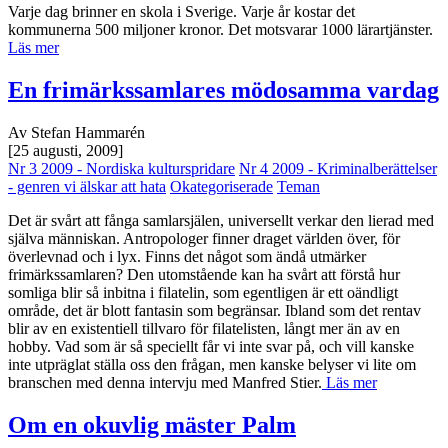
Varje dag brinner en skola i Sverige. Varje år kostar det
kommunerna 500 miljoner kronor. Det motsvarar 1000 lärartjänster.
Läs mer
En frimärkssamlares mödosamma vardag
Av Stefan Hammarén
[25 augusti, 2009]
Nr 3 2009 - Nordiska kulturspridare
Nr 4 2009 - Kriminalberättelser
- genren vi älskar att hata
Okategoriserade
Teman
Det är svårt att fånga samlarsjälen, universellt verkar den lierad med
själva människan. Antropologer finner draget världen över, för
överlevnad och i lyx. Finns det något som ändå utmärker
frimärkssamlaren? Den utomstående kan ha svårt att förstå hur
somliga blir så inbitna i filatelin, som egentligen är ett oändligt
område, det är blott fantasin som begränsar. Ibland som det rentav
blir av en existentiell tillvaro för filatelisten, långt mer än av en
hobby. Vad som är så speciellt får vi inte svar på, och vill kanske
inte utpräglat ställa oss den frågan, men kanske belyser vi lite om
branschen med denna intervju med Manfred Stier.
Läs mer
Om en okuvlig mäster Palm