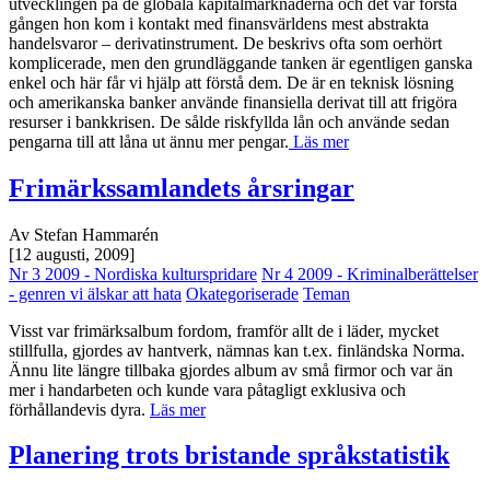
utvecklingen på de globala kapitalmarknaderna och det var första
gången hon kom i kontakt med finansvärldens mest abstrakta
handelsvaror – derivatinstrument. De beskrivs ofta som oerhört
komplicerade, men den grundläggande tanken är egentligen ganska
enkel och här får vi hjälp att förstå dem. De är en teknisk lösning
och amerikanska banker använde finansiella derivat till att frigöra
resurser i bankkrisen. De sålde riskfyllda lån och använde sedan
pengarna till att låna ut ännu mer pengar.
Läs mer
Frimärkssamlandets årsringar
Av Stefan Hammarén
[12 augusti, 2009]
Nr 3 2009 - Nordiska kulturspridare
Nr 4 2009 - Kriminalberättelser
- genren vi älskar att hata
Okategoriserade
Teman
Visst var frimärksalbum fordom, framför allt de i läder, mycket
stillfulla, gjordes av hantverk, nämnas kan t.ex. finländska Norma.
Ännu lite längre tillbaka gjordes album av små firmor och var än
mer i handarbeten och kunde vara påtagligt exklusiva och
förhållandevis dyra.
Läs mer
Planering trots bristande språkstatistik