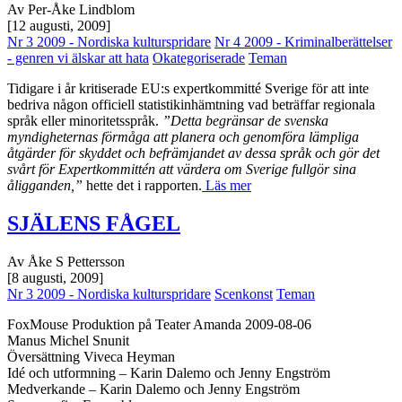
Av Per-Åke Lindblom
[12 augusti, 2009]
Nr 3 2009 - Nordiska kulturspridare
Nr 4 2009 - Kriminalberättelser
- genren vi älskar att hata
Okategoriserade
Teman
Tidigare i år kritiserade EU:s expertkommitté Sverige för att inte
bedriva någon officiell statistikinhämtning vad beträffar regionala
språk eller minoritetsspråk.
”Detta begränsar de svenska
myndigheternas förmåga att planera och genomföra lämpliga
åtgärder för skyddet och befrämjandet av dessa språk och gör det
svårt för Expertkommittén att värdera om Sverige fullgör sina
åligganden,”
hette det i rapporten.
Läs mer
SJÄLENS FÅGEL
Av Åke S Pettersson
[8 augusti, 2009]
Nr 3 2009 - Nordiska kulturspridare
Scenkonst
Teman
FoxMouse Produktion på Teater Amanda 2009-08-06
Manus Michel Snunit
Översättning Viveca Heyman
Idé och utformning – Karin Dalemo och Jenny Engström
Medverkande – Karin Dalemo och Jenny Engström