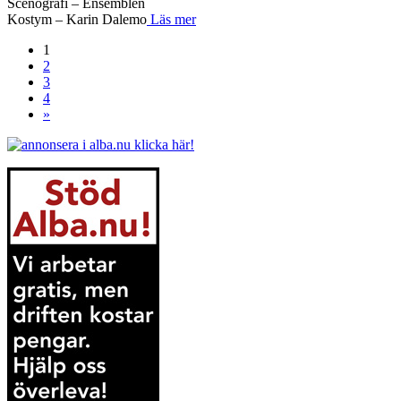
Scenografi – Ensemblen
Kostym – Karin Dalemo
Läs mer
1
2
3
4
»