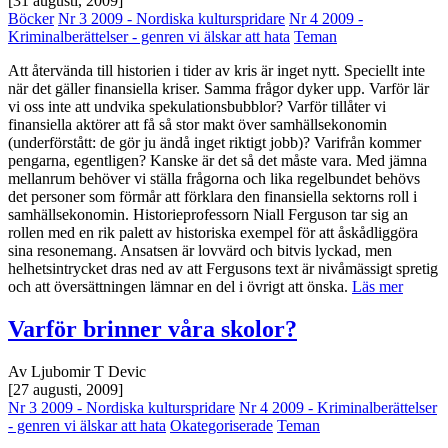
[31 augusti, 2009]
Böcker
Nr 3 2009 - Nordiska kulturspridare
Nr 4 2009 -
Kriminalberättelser - genren vi älskar att hata
Teman
Att återvända till historien i tider av kris är inget nytt. Speciellt inte
när det gäller finansiella kriser. Samma frågor dyker upp. Varför lär
vi oss inte att undvika spekulationsbubblor? Varför tillåter vi
finansiella aktörer att få så stor makt över samhällsekonomin
(underförstått: de gör ju ändå inget riktigt jobb)? Varifrån kommer
pengarna, egentligen? Kanske är det så det måste vara. Med jämna
mellanrum behöver vi ställa frågorna och lika regelbundet behövs
det personer som förmår att förklara den finansiella sektorns roll i
samhällsekonomin. Historieprofessorn Niall Ferguson tar sig an
rollen med en rik palett av historiska exempel för att åskådliggöra
sina resonemang. Ansatsen är lovvärd och bitvis lyckad, men
helhetsintrycket dras ned av att Fergusons text är nivåmässigt spretig
och att översättningen lämnar en del i övrigt att önska.
Läs mer
Varför brinner våra skolor?
Av Ljubomir T Devic
[27 augusti, 2009]
Nr 3 2009 - Nordiska kulturspridare
Nr 4 2009 - Kriminalberättelser
- genren vi älskar att hata
Okategoriserade
Teman