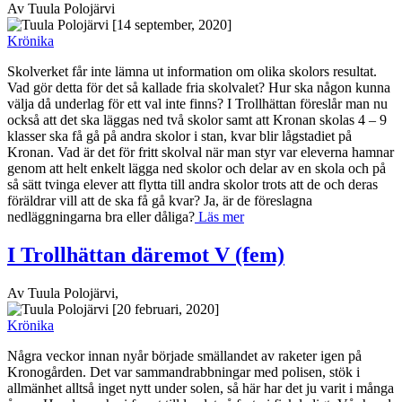
Av Tuula Polojärvi
[14 september, 2020]
Krönika
Skolverket får inte lämna ut information om olika skolors resultat.
Vad gör detta för det så kallade fria skolvalet? Hur ska någon kunna
välja då underlag för ett val inte finns? I Trollhättan föreslår man nu
också att det ska läggas ned två skolor samt att Kronan skolas 4 – 9
klasser ska få gå på andra skolor i stan, kvar blir lågstadiet på
Kronan. Vad är det för fritt skolval när man styr var eleverna hamnar
genom att helt enkelt lägga ned skolor och delar av en skola och på
så sätt tvinga elever att flytta till andra skolor trots att de och deras
föräldrar vill att de ska få gå kvar? Ja, är de föreslagna
nedläggningarna bra eller dåliga?
Läs mer
I Trollhättan däremot V (fem)
Av Tuula Polojärvi,
[20 februari, 2020]
Krönika
Några veckor innan nyår började smällandet av raketer igen på
Kronogården. Det var sammandrabbningar med polisen, stök i
allmänhet alltså inget nytt under solen, så här har det ju varit i många