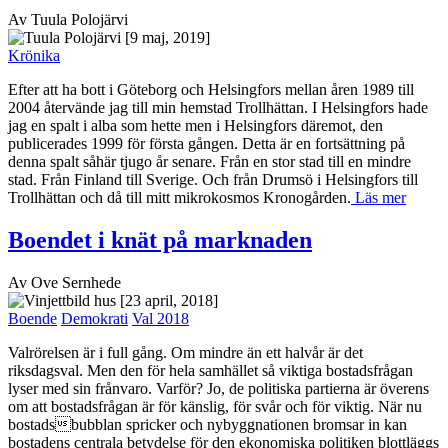
Av Tuula Polojärvi
[9 maj, 2019]
Krönika
Efter att ha bott i Göteborg och Helsingfors mellan åren 1989 till
2004 återvände jag till min hemstad Trollhättan. I Helsingfors hade
jag en spalt i alba som hette men i Helsingfors däremot, den
publicerades 1999 för första gången. Detta är en fortsättning på
denna spalt såhär tjugo år senare. Från en stor stad till en mindre
stad. Från Finland till Sverige. Och från Drumsö i Helsingfors till
Trollhättan och då till mitt mikrokosmos Kronogården.
Läs mer
Boendet i knät på marknaden
Av Ove Sernhede
[23 april, 2018]
Boende
Demokrati
Val 2018
Valrörelsen är i full gång. Om mindre än ett halvår är det
riksdagsval. Men den för hela samhället så viktiga bostadsfrågan
lyser med sin frånvaro. Varför? Jo, de politiska partierna är överens
om att bostadsfrågan är för känslig, för svår och för viktig. När nu
bostadsbubblan spricker och nybyggnationen bromsar in kan
bostadens centrala betydelse för den ekonomiska politiken blottläggs