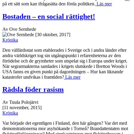
på ett sätt som kan ifrågasätta den förda politiken.
Läs mer
Bostaden – en social rättighet!
Av Ove Sernhede
[30 oktober, 2017]
Krönika
Den välfärdsstat som etablerades i Sverige och i andra länder efter
andra världskriget tog sin utgångspunkt i erfarenheterna av den
förödelse och de grymheter som utspelat sig i Europa under kriget.
När segrarmakterna samlades i krigets slutskede i Bretton Woods i
USA fanns en given punkt på dagordningen – Hur kan liknande
katastrofer undvikas i framtiden?
Läs mer
Rädsla föder rasism
Av Tuula Polojärvi
[11 november, 2015]
Krönika
Var började det egentligen i Finland, den här gången? Var det med
demonstrationerna mor asylsökande i Torneå? Brandattentaten mot
flyktingförläggningar? Med stenkastningen mot flyktingbussen i