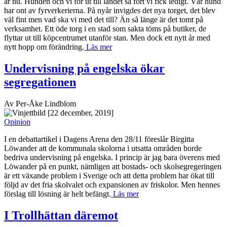
år nu. Hunden och vi for ut till landet så fort vi fick ledigt. Vår hund
har ont av fyrverkerierna. På nyår invigdes det nya torget, det blev
väl fint men vad ska vi med det till? Än så länge är det tomt på
verksamhet. Ett öde torg i en stad som sakta töms på butiker, de
flyttar ut till köpcentrumet utanför stan. Men dock ett nytt år med
nytt hopp om förändring.
Läs mer
Undervisning på engelska ökar
segregationen
Av Per-Åke Lindblom
[22 december, 2019]
Opinion
I en debattartikel i Dagens Arena den 28/11 föreslår Birgitta
Löwander att de kommunala skolorna i utsatta områden borde
bedriva undervisning på engelska. I princip är jag bara överens med
Löwander på en punkt, nämligen att bostads- och skolsegregeringen
är ett växande problem i Sverige och att detta problem har ökat till
följd av det fria skolvalet och expansionen av friskolor. Men hennes
förslag till lösning är helt befängt.
Läs mer
I Trollhättan däremot