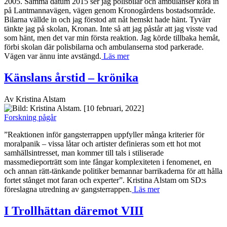
2005. Samma datum 2015 ser jag polisbilar och ambulanser köra in
på Lantmannavägen, vägen genom Kronogårdens bostadsområde.
Bilarna vällde in och jag förstod att nåt hemskt hade hänt. Tyvärr
tänkte jag på skolan, Kronan. Inte så att jag påstår att jag visste vad
som hänt, men det var min första reaktion. Jag körde tillbaka hemåt,
förbi skolan där polisbilarna och ambulanserna stod parkerade.
Vägen var ännu inte avstängd.
Läs mer
Känslans årstid – krönika
Av Kristina Alstam
[10 februari, 2022]
Forskning pågår
”Reaktionen inför gangsterrappen uppfyller många kriterier för
moralpanik – vissa låtar och artister definieras som ett hot mot
samhällsintresset, man kommer till tals i stiliserade
massmedieporträtt som inte fångar komplexiteten i fenomenet, en
och annan rätt-tänkande politiker bemannar barrikaderna för att hålla
fortet stånget mot faran och experter”. Kristina Alstam om SD:s
föreslagna utredning av gangsterrappen.
Läs mer
I Trollhättan däremot VIII