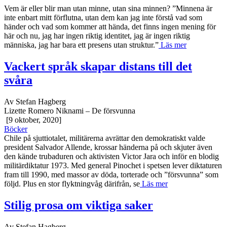
Vem är eller blir man utan minne, utan sina minnen? ”Minnena är
inte enbart mitt förflutna, utan dem kan jag inte förstå vad som
händer och vad som kommer att hända, det finns ingen mening för
här och nu, jag har ingen riktig identitet, jag är ingen riktig
människa, jag har bara ett presens utan struktur.”
Läs mer
Vackert språk skapar distans till det
svåra
Av Stefan Hagberg
Lizette Romero Niknami – De försvunna
[9 oktober, 2020]
Böcker
Chile på sjuttiotalet, militärerna avrättar den demokratiskt valde
president Salvador Allende, krossar händerna på och skjuter även
den kände trubaduren och aktivisten Victor Jara och inför en blodig
militärdiktatur 1973. Med general Pinochet i spetsen lever diktaturen
fram till 1990, med massor av döda, torterade och ”försvunna” som
följd. Plus en stor flyktningvåg därifrån, se
Läs mer
Stilig prosa om viktiga saker
Av Stefan Hagberg