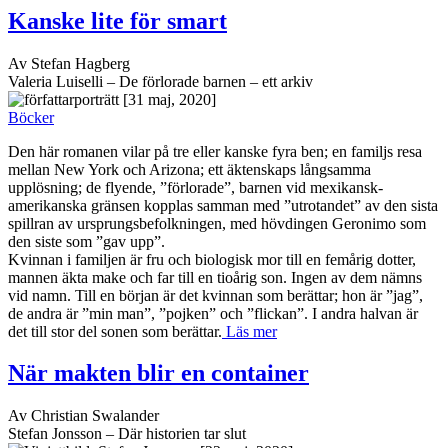
Kanske lite för smart
Av Stefan Hagberg
Valeria Luiselli – De förlorade barnen – ett arkiv
[31 maj, 2020]
Böcker
Den här romanen vilar på tre eller kanske fyra ben; en familjs resa
mellan New York och Arizona; ett äktenskaps långsamma
upplösning; de flyende, ”förlorade”, barnen vid mexikansk-
amerikanska gränsen kopplas samman med ”utrotandet” av den sista
spillran av ursprungsbefolkningen, med hövdingen Geronimo som
den siste som ”gav upp”.
Kvinnan i familjen är fru och biologisk mor till en femårig dotter,
mannen äkta make och far till en tioårig son. Ingen av dem nämns
vid namn. Till en början är det kvinnan som berättar; hon är ”jag”,
de andra är ”min man”, ”pojken” och ”flickan”. I andra halvan är
det till stor del sonen som berättar.
Läs mer
När makten blir en container
Av Christian Swalander
Stefan Jonsson – Där historien tar slut