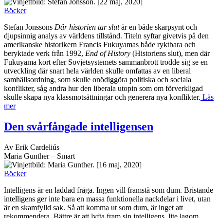
[22 maj, 2020]
Böcker
Stefan Jonssons
Där historien tar slut
är en både skarpsynt och
djupsinnig analys av världens tillstånd. Titeln syftar givetvis på den
amerikanske historikern Francis Fukuyamas både ryktbara och
beryktade verk från 1992,
End of History
(Historiens slut), men där
Fukuyama kort efter Sovjetsystemets sammanbrott trodde sig se en
utveckling där snart hela världen skulle omfattas av en liberal
samhällsordning, som skulle onödiggöra politiska och sociala
konflikter, såg andra hur den liberala utopin som om förverkligad
skulle skapa nya klassmotsättningar och generera nya konflikter.
Läs
mer
Den svårfångade intelligensen
Av Erik Cardeliús
Maria Gunther – Smart
[16 maj, 2020]
Böcker
Intelligens är en laddad fråga. Ingen vill framstå som dum. Bristande
intelligens ger inte bara en massa funktionella nackdelar i livet, utan
är en skamfylld sak. Så att komma ut som dum, är inget att
rekommendera. Bättre är att lyfta fram sin intelligens, lite lagom