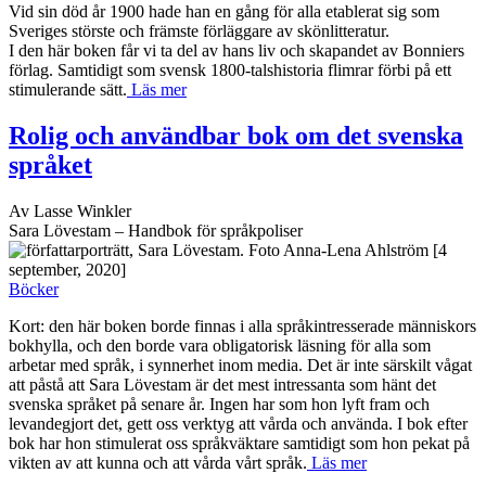
Vid sin död år 1900 hade han en gång för alla etablerat sig som
Sveriges störste och främste förläggare av skönlitteratur.
I den här boken får vi ta del av hans liv och skapandet av Bonniers
förlag. Samtidigt som svensk 1800-talshistoria flimrar förbi på ett
stimulerande sätt.
Läs mer
Rolig och användbar bok om det svenska
språket
Av Lasse Winkler
Sara Lövestam – Handbok för språkpoliser
[4
september, 2020]
Böcker
Kort: den här boken borde finnas i alla språkintresserade människors
bokhylla, och den borde vara obligatorisk läsning för alla som
arbetar med språk, i synnerhet inom media. Det är inte särskilt vågat
att påstå att Sara Lövestam är det mest intressanta som hänt det
svenska språket på senare år. Ingen har som hon lyft fram och
levandegjort det, gett oss verktyg att vårda och använda. I bok efter
bok har hon stimulerat oss språkväktare samtidigt som hon pekat på
vikten av att kunna och att vårda vårt språk.
Läs mer