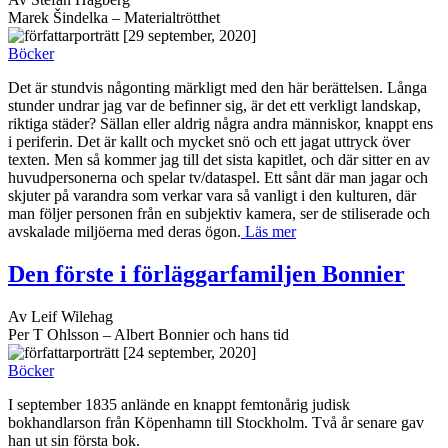
Marek Šindelka – Materialtrötthet
[29 september, 2020]
Böcker
Det är stundvis någonting märkligt med den här berättelsen. Långa
stunder undrar jag var de befinner sig, är det ett verkligt landskap,
riktiga städer? Sällan eller aldrig några andra människor, knappt ens
i periferin. Det är kallt och mycket snö och ett jagat uttryck över
texten. Men så kommer jag till det sista kapitlet, och där sitter en av
huvudpersonerna och spelar tv/dataspel. Ett sånt där man jagar och
skjuter på varandra som verkar vara så vanligt i den kulturen, där
man följer personen från en subjektiv kamera, ser de stiliserade och
avskalade miljöerna med deras ögon.
Läs mer
Den förste i förläggarfamiljen Bonnier
Av Leif Wilehag
Per T Ohlsson – Albert Bonnier och hans tid
[24 september, 2020]
Böcker
I september 1835 anlände en knappt femtonårig judisk
bokhandlarson från Köpenhamn till Stockholm. Två år senare gav
han ut sin första bok.