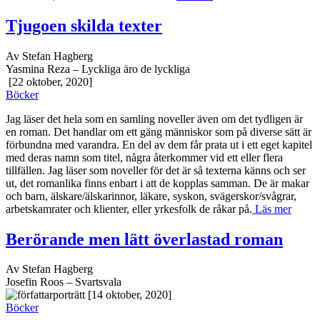
Tjugoen skilda texter
Av Stefan Hagberg
Yasmina Reza – Lyckliga äro de lyckliga
[22 oktober, 2020]
Böcker
Jag läser det hela som en samling noveller även om det tydligen är
en roman. Det handlar om ett gäng människor som på diverse sätt är
förbundna med varandra. En del av dem får prata ut i ett eget kapitel
med deras namn som titel, några återkommer vid ett eller flera
tillfällen. Jag läser som noveller för det är så texterna känns och ser
ut, det romanlika finns enbart i att de kopplas samman. De är makar
och barn, älskare/älskarinnor, läkare, syskon, svägerskor/svågrar,
arbetskamrater och klienter, eller yrkesfolk de råkar på.
Läs mer
Berörande men lätt överlastad roman
Av Stefan Hagberg
Josefin Roos – Svartsvala
[14 oktober, 2020]
Böcker