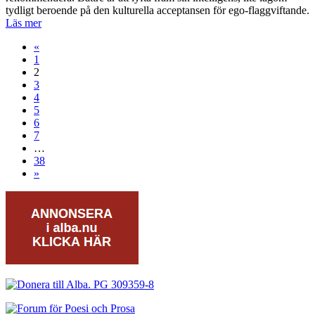
tydligt beroende på den kulturella acceptansen för ego-flaggviftande.
Läs mer
«
1
2
3
4
5
6
7
…
38
»