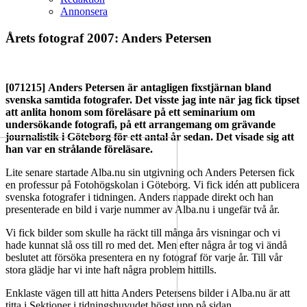
Annonsera
Årets fotograf 2007: Anders Petersen
[071215]
Anders Petersen är antagligen fixstjärnan bland
svenska samtida fotografer. Det visste jag inte när jag fick tipset
att anlita honom som föreläsare på ett seminarium om
undersökande fotografi, på ett arrangemang om grävande
journalistik i Göteborg för ett antal år sedan. Det visade sig att
han var en strålande föreläsare.
Lite senare startade Alba.nu sin utgivning och Anders Petersen fick
en professur på Fotohögskolan i Göteborg. Vi fick idén att publicera
svenska fotografer i tidningen. Anders nappade direkt och han
presenterade en bild i varje nummer av Alba.nu i ungefär två år.
Vi fick bilder som skulle ha räckt till många års visningar och vi
hade kunnat slå oss till ro med det. Men efter några år tog vi ändå
beslutet att försöka presentera en ny fotograf för varje år. Till vår
stora glädje har vi inte haft några problem hittills.
Enklaste vägen till att hitta Anders Petersens bilder i Alba.nu är att
titta i Sektioner i tidningshuvudet högst upp på sidan.