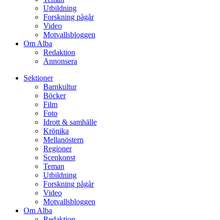
Utbildning
Forskning pågår
Video
Motvallsbloggen
Om Alba
Redaktion
Annonsera
Sektioner
Barnkultur
Böcker
Film
Foto
Idrott & samhälle
Krönika
Mellanöstern
Regioner
Scenkonst
Teman
Utbildning
Forskning pågår
Video
Motvallsbloggen
Om Alba
Redaktion