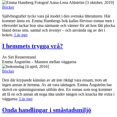
[3 oktober, 2019]
Böcker
Självbiografier tycks vara på modet i den svenska litteraturen. Här
kommer ännu en. Emma Hambergs bok kallas förvisso roman men i
efterordet tackar hon sina närmaste och vänner för att hon fått plocka
bland deras sms, samtal och äventyr – och använda sig av det i
boken.
Läs mer
I hemmets trygga vrå?
Av Siri Reuterstrand
Emma Ångström – Mannen mellan väggarna
[4 april, 2016]
Böcker
Den där krypande känslan av att inte riktigt vara ensam, trots att
ingen annan är hemma. Av att vara iakttagen. Emma Ångström har
skrivit en spänningsroman utifrån den. En roman som nog kommer
att få en och annan att noga titta under sängen och knacka lite extra i
väggarna.
Läs mer
Onda handlingar i småstadsmiljö