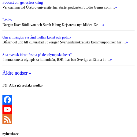
Podcast om genusforskning
Verksamma vid Örebro universitet har startat podcasten Studio Genus som …
»
Läslov
Dregen läser Rödluvan och Sarah Klang Kejsarens nya kläder. De …
»
Om armlängds avstånd mellan konst och politik
Blåser det upp till kulturstrid i Sverige? Sverigedemokratiska kommunpolitiker har …
»
Ska svensk idrott fastna på det olympiska betet?
Internationella olympiska kommittén, IOK, har bett Sverige att lämna in …
»
Äldre notiser »
Följ Alba på sociala medier
Facebook
YouTube
Channel
Feed
nyhetsbrev