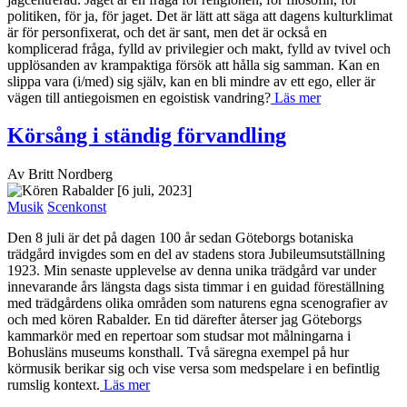
politiken, för ja, för jaget. Det är lätt att säga att dagens kulturklimat
är för personfixerat, och det är sant, men det är också en
komplicerad fråga, fylld av privilegier och makt, fylld av tvivel och
upplösanden av krampaktiga försök att hålla sig samman. Kan en
slippa vara (i/med) sig själv, kan en bli mindre av ett ego, eller är
vägen till antiegoismen en egoistisk vandring?
Läs mer
Körsång i ständig förvandling
Av Britt Nordberg
[6 juli, 2023]
Musik
Scenkonst
Den 8 juli är det på dagen 100 år sedan Göteborgs botaniska
trädgård invigdes som en del av stadens stora Jubileumsutställning
1923. Min senaste upplevelse av denna unika trädgård var under
innevarande års längsta dags sista timmar i en guidad föreställning
med trädgårdens olika områden som naturens egna scenografier av
och med kören Rabalder. En tid därefter återser jag Göteborgs
kammarkör med en repertoar som studsar mot målningarna i
Bohusläns museums konsthall. Två säregna exempel på hur
körmusik berikar sig och vise versa som medspelare i en befintlig
rumslig kontext.
Läs mer