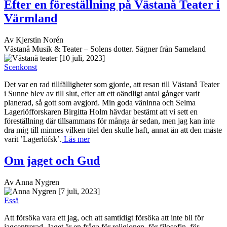
Efter en föreställning på Västanå Teater i
Värmland
Av Kjerstin Norén
Västanå Musik & Teater – Solens dotter. Sägner från Sameland
[10 juli, 2023]
Scenkonst
Det var en rad tillfälligheter som gjorde, att resan till Västanå Teater
i Sunne blev av till slut, efter att ett oändligt antal gånger varit
planerad, så gott som avgjord. Min goda väninna och Selma
Lagerlöfforskaren Birgitta Holm hävdar bestämt att vi sett en
föreställning där tillsammans för många år sedan, men jag kan inte
dra mig till minnes vilken titel den skulle haft, annat än att den måste
varit ’Lagerlöfsk’.
Läs mer
Om jaget och Gud
Av Anna Nygren
[7 juli, 2023]
Essä
Att försöka vara ett jag, och att samtidigt försöka att inte bli för
jagcentrerad. Jaget är en fråga för religionen, för filosofin, för