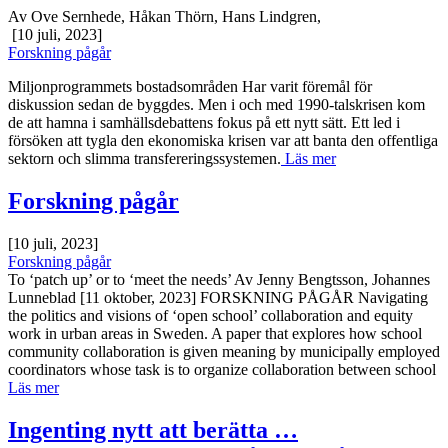
Av Ove Sernhede, Håkan Thörn, Hans Lindgren,
[10 juli, 2023]
Forskning pågår
Miljonprogrammets
bostadsområden
Har varit föremål för
diskussion sedan de byggdes.
Men
i
och
med
1990-talskrisen
kom
de
att
hamna
i
samhällsdebattens
fokus på ett nytt sätt. Ett led i
försöken att tygla den ekonomiska krisen var att banta den offentliga
sektorn och slimma transfereringssystemen.
Läs mer
Forskning pågår
[10 juli, 2023]
Forskning pågår
To ‘patch up’ or to ‘meet the needs’ Av Jenny Bengtsson, Johannes
Lunneblad [11 oktober, 2023] FORSKNING PÅGÅR Navigating
the politics and visions of ‘open school’ collaboration and equity
work in urban areas in Sweden. A paper that explores how school
community collaboration is given meaning by municipally employed
coordinators whose task is to organize collaboration between school
Läs mer
Ingenting nytt att berätta …