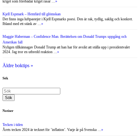
kriget som förebådar kriget rasar …
»
Kjell Espmark – Hemfärd till glömskan
Det finns inga luftpastejer i Kjell Espmarks poesi. Den är rak, tydlig, saklig och konkret.
Ibland med ett stänk av …
»
Maggie Haberman – Confidence Man. Berättelsen om Donald Trumps uppgång och
Amerikas fall
Nyligen tillkännagav Donald Trump att han har för avsikt att ställa upp i presidentvalet
2024. Jag tror en utbredd reaktion …
»
Äldre boktips »
Sök
Notiser
Tecken i tiden
Årets tecken 2024 är tecknet för ’inflation’. Varje år på Svenska …
»