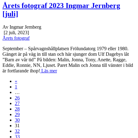
Årets fotograf 2023 Ingmar Jernberg
[juli]
Av Ingmar Jernberg
[2 juli, 2023]
Årets fotograf
September – Spårvagnshållplatsen Frölundatorg 1979 eller 1980.
Gänget är på väg in till stan och här sjunger dom Ulf Dagebys låt
”Barn av vår tid” På bilden: Malin, Jonna, Tony, Anette, Ragge,
Eddie, Ronnie, NN, Ljuset. Paret Malin och Jonna till vänster i bild
är fortfarande ihop!
Läs mer
«
1
…
26
27
28
29
30
31
32
33