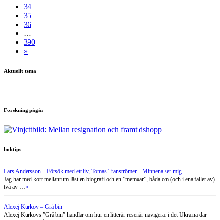
34
35
36
…
390
»
Aktuellt tema
Forskning pågår
boktips
Lars Andersson – Försök med ett liv, Tomas Tranströmer – Minnena ser mig
Jag har med kort mellanrum läst en biografi och en ”memoar”, båda om (och i ena fallet av)
två av …
»
Alexej Kurkov – Grå bin
Alexej Kurkovs ”Grå bin” handlar om hur en litterär resenär navigerar i det Ukraina där