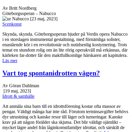
Av Britt Nordberg
Göteborgsoperan – Nabucco
[23 maj, 2023]
Scenkonst
Skynda, skynda. Göteborgsoperan bjuder på Verdis opera Nabucco
i en storslagen instrumental gestaltning, med förnämliga solister,
enastående kör i en revolutionär och nutidsenlig kostymering. Trots
temat en stundom rolig om än lite rörig operakväll må erkännas, där
kärleken far-dotter får den maktfullkomlige härskaren att kapitulera.
Läs mer
Vart tog spontanidrotten vägen?
Av Göran Dahlman
[19 maj, 2023]
Idrott & samhälle
Att anmäla sina barn till en idrottsförening kostar ofta massor av
pengar. Väldigt många har inte råd. Förutom terminsavgifter behövs
dyr utrustning och kanske resor till läger och turneringar. Kanske
krav på att någon förälder ska skjutsa. Det blir väldigt ojämlikt –
mycket lägre andel från låginkomstfamiljer idrottar, och särskilt de