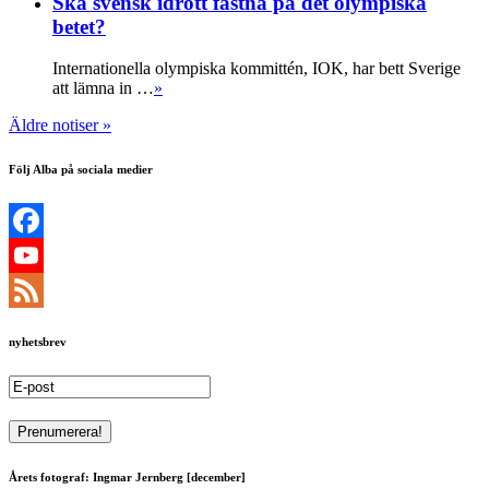
Ska svensk idrott fastna på det olympiska
betet?
Internationella olympiska kommittén, IOK, har bett Sverige
att lämna in …
»
Äldre notiser »
Följ Alba på sociala medier
Facebook
YouTube
Channel
Feed
nyhetsbrev
Årets fotograf: Ingmar Jernberg [december]