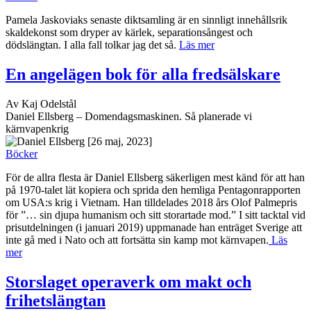
Pamela Jaskoviaks senaste diktsamling är en sinnligt innehållsrik
skaldekonst som dryper av kärlek, separationsångest och
dödslängtan. I alla fall tolkar jag det så.
Läs mer
En angelägen bok för alla fredsälskare
Av Kaj Odelstål
Daniel Ellsberg – Domendagsmaskinen. Så planerade vi
kärnvapenkrig
[26 maj, 2023]
Böcker
För de allra flesta är Daniel Ellsberg säkerligen mest känd för att han
på 1970-talet lät kopiera och sprida den hemliga Pentagonrapporten
om USA:s krig i Vietnam. Han tilldelades 2018 års Olof Palmepris
för ”… sin djupa humanism och sitt storartade mod.” I sitt tacktal vid
prisutdelningen (i januari 2019) uppmanade han enträget Sverige att
inte gå med i Nato och att fortsätta sin kamp mot kärnvapen.
Läs
mer
Storslaget operaverk om makt och
frihetslängtan