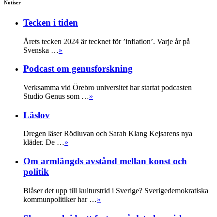
Notiser
Tecken i tiden
Årets tecken 2024 är tecknet för ’inflation’. Varje år på
Svenska …
»
Podcast om genusforskning
Verksamma vid Örebro universitet har startat podcasten
Studio Genus som …
»
Läslov
Dregen läser Rödluvan och Sarah Klang Kejsarens nya
kläder. De …
»
Om armlängds avstånd mellan konst och
politik
Blåser det upp till kulturstrid i Sverige? Sverigedemokratiska
kommunpolitiker har …
»