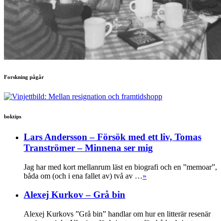
Forskning pågår
boktips
Lars Andersson – Försök med ett liv, Tomas
Tranströmer – Minnena ser mig
Jag har med kort mellanrum läst en biografi och en ”memoar”,
båda om (och i ena fallet av) två av …
»
Alexej Kurkov – Grå bin
Alexej Kurkovs ”Grå bin” handlar om hur en litterär resenär