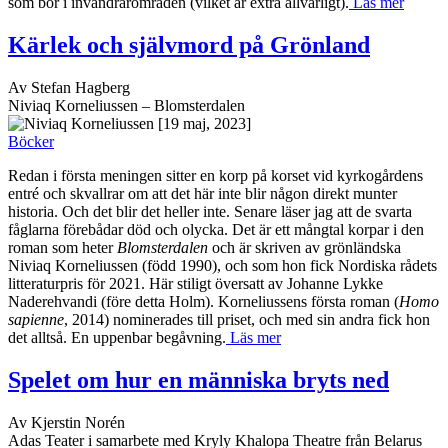
som bor i invandrarområden (vilket är extra allvarligt).
Läs mer
Kärlek och självmord på Grönland
Av Stefan Hagberg
Niviaq Korneliussen – Blomsterdalen
[19 maj, 2023]
Böcker
Redan i första meningen sitter en korp på korset vid kyrkogårdens
entré och skvallrar om att det här inte blir någon direkt munter
historia. Och det blir det heller inte. Senare läser jag att de svarta
fåglarna förebådar död och olycka. Det är ett mångtal korpar i den
roman som heter
Blomsterdalen
och är skriven av grönländska
Niviaq Korneliussen (född 1990), och som hon fick Nordiska rådets
litteraturpris för 2021. Här stiligt översatt av Johanne Lykke
Naderehvandi (före detta Holm). Korneliussens första roman (
Homo
sapienne
, 2014) nominerades till priset, och med sin andra fick hon
det alltså. En uppenbar begåvning.
Läs mer
Spelet om hur en människa bryts ned
Av Kjerstin Norén
Adas Teater i samarbete med Kryly Khalopa Theatre från Belarus