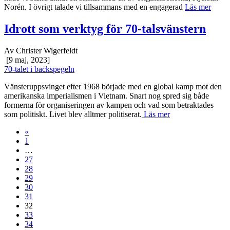
Norén. I övrigt talade vi tillsammans med en engagerad
Läs mer
Idrott som verktyg för 70-talsvänstern
Av Christer Wigerfeldt
[9 maj, 2023]
70-talet i backspegeln
Vänsteruppsvinget efter 1968 började med en global kamp mot den
amerikanska imperialismen i Vietnam. Snart nog spred sig både
formerna för organiseringen av kampen och vad som betraktades
som politiskt. Livet blev alltmer politiserat.
Läs mer
«
1
…
27
28
29
30
31
32
33
34