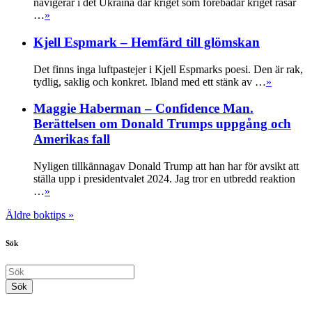
navigerar i det Ukraina där kriget som förebådar kriget rasar
…
»
Kjell Espmark – Hemfärd till glömskan
Det finns inga luftpastejer i Kjell Espmarks poesi. Den är rak,
tydlig, saklig och konkret. Ibland med ett stänk av …
»
Maggie Haberman – Confidence Man.
Berättelsen om Donald Trumps uppgång och
Amerikas fall
Nyligen tillkännagav Donald Trump att han har för avsikt att
ställa upp i presidentvalet 2024. Jag tror en utbredd reaktion
…
»
Äldre boktips »
Sök