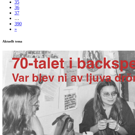
35
36
37
…
390
»
Aktuellt tema