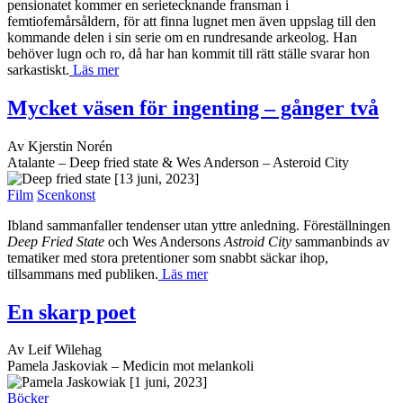
pensionatet kommer en serietecknande fransman i
femtiofemårsåldern, för att finna lugnet men även uppslag till den
kommande delen i sin serie om en rundresande arkeolog. Han
behöver lugn och ro, då har han kommit till rätt ställe svarar hon
sarkastiskt.
Läs mer
Mycket väsen för ingenting – gånger två
Av Kjerstin Norén
Atalante – Deep fried state & Wes Anderson – Asteroid City
[13 juni, 2023]
Film
Scenkonst
Ibland sammanfaller tendenser utan yttre anledning. Föreställningen
Deep Fried State
och Wes Andersons
Astroid City
sammanbinds av
tematiker med stora pretentioner som snabbt säckar ihop,
tillsammans med publiken.
Läs mer
En skarp poet
Av Leif Wilehag
Pamela Jaskoviak – Medicin mot melankoli
[1 juni, 2023]
Böcker