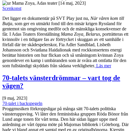
[14 maj, 2023]
Scenkonst
Det ligger en dokumentär på SVT Play just nu,
När våren kom till
Butja
, som ger en utmärkt fond till den misär krigen Ryssland för
gentemot sin omgivning medför och de mänskliga konsekvenser de
får. I Adas Teaters föreställning
Mama Zoya, Belarus
, porträtteras ett
kvinnoliv i en tidigare fas av förtrycket i skuggan av ett samhälle i
förfall där tre skådespelerskor, Fia Adler Sandblad, Lisbeth
Johansson och Sviatlana Haidalionak med rockkonsertens energi
berättar historien om hur flickan och så småningom kvinnan Zoya
genomlever en kamp i umbäranden som är svåra att omfatta för den
som fullständigt skyddats från sådana verkligheter.
Läs mer
70-talets vänsterdrömmar – vart tog de
vägen?
[9 maj, 2023]
70-talet i backspegeln
Proggmusiken förkroppsligar på många sätt 70-talets politiska
vänsteruppsving. Vi låter den feministiska gruppen Röda Bönor från
Lund ange tonen för vårt tema. Den här sidan ligger uppe med
anledning av vårt öppna möte på Majornas bibliotek i Göteborg. Där
hade vi bland annat ett samtal med en av originalbönorna, Kjerstin