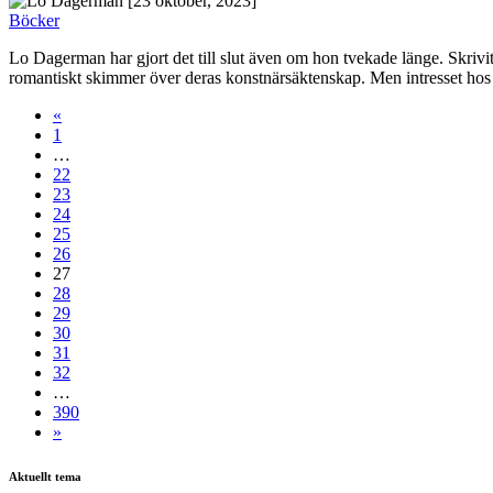
[23 oktober, 2023]
Böcker
Lo Dagerman har gjort det till slut även om hon tvekade länge. Skrivit
romantiskt skimmer över deras konstnärsäktenskap. Men intresset hos
«
1
…
22
23
24
25
26
27
28
29
30
31
32
…
390
»
Aktuellt tema