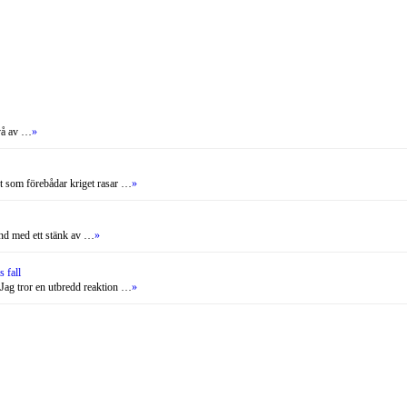
två av …
»
et som förebådar kriget rasar …
»
land med ett stänk av …
»
 fall
 Jag tror en utbredd reaktion …
»