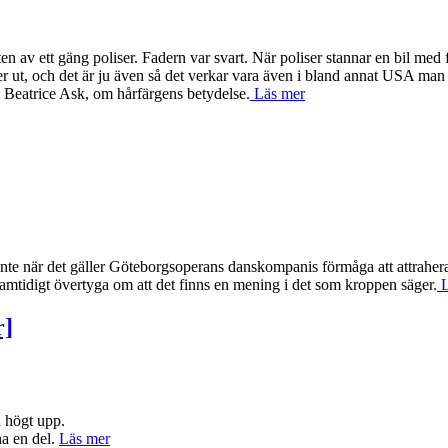
n av ett gäng poliser. Fadern var svart. När poliser stannar en bil med f
er ut, och det är ju även så det verkar vara även i bland annat USA man a
 Beatrice Ask, om hårfärgens betydelse.
Läs mer
inte när det gäller Göteborgsoperans danskompanis förmåga att attraher
samtidigt övertyga om att det finns en mening i det som kroppen säger.
L
r]
a högt upp.
na en del.
Läs mer