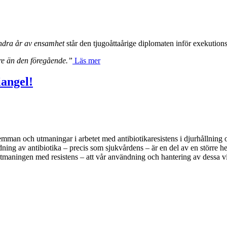
dra år av ensamhet
står den tjugoåttaårige diplomaten inför exekution
gre än den föregående.”
Läs mer
iangel!
emman och utmaningar i arbetet med antibiotikaresistens i djurhållning o
ändning av antibiotika – precis som sjukvårdens – är en del av en större
 utmaningen med resistens – att vår användning och hantering av dessa vi