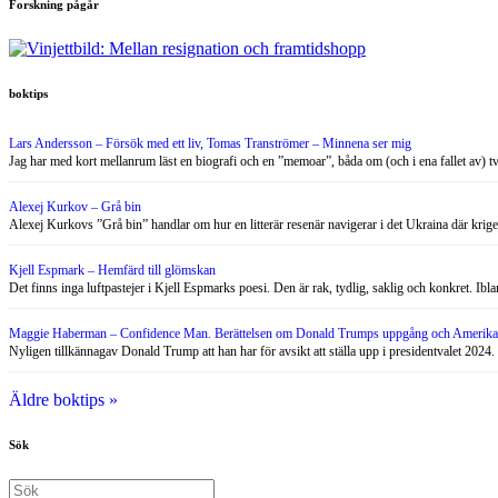
Forskning pågår
boktips
Lars Andersson – Försök med ett liv, Tomas Tranströmer – Minnena ser mig
Jag har med kort mellanrum läst en biografi och en ”memoar”, båda om (och i ena fallet av) 
Alexej Kurkov – Grå bin
Alexej Kurkovs ”Grå bin” handlar om hur en litterär resenär navigerar i det Ukraina där krig
Kjell Espmark – Hemfärd till glömskan
Det finns inga luftpastejer i Kjell Espmarks poesi. Den är rak, tydlig, saklig och konkret. Ib
Maggie Haberman – Confidence Man. Berättelsen om Donald Trumps uppgång och Amerikas
Nyligen tillkännagav Donald Trump att han har för avsikt att ställa upp i presidentvalet 2024.
Äldre boktips »
Sök