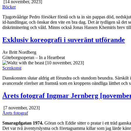
[14 november, 2023]
Böcker
Tjugotvåårige Pedro försöker förstå och ta in sin pappas död, nedskjute
id-handlingar, och önskar den vite en bra dag. Det är tydligen så det s
diskriminering och våld. Minns också Jonas Hassen Khemiris brev till
Exklusiv koreografi i suveränt utförande
Av Britt Nordberg
Göteborgsoperan – In a Heartbeat
[10 november, 2023]
Scenkonst
Danskonsten slutar aldrig att förundra och stundom beundra. Särskilt 
avancerade rörelser att framstå som en kroppens oändliga lätthet och 
Årets fotograf Ingmar Jernberg [novembe
[7 november, 2023]
Årets fotograf
Smaragdgatan 1974.
Göran och Eddie sitter o pratar i ett träd gansk
Det var två äventyrslystna och företagsamma killar som jag lärde kän