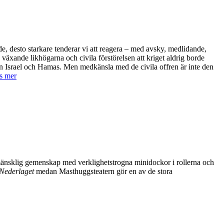
dande, desto starkare tenderar vi att reagera – med avsky, medlidande,
äxande likhögarna och civila förstörelsen att kriget aldrig borde
an Israel och Hamas. Men medkänsla med de civila offren är inte den
s mer
 mänsklig gemenskap med verklighetstrogna minidockor i rollerna och
Nederlaget
medan Masthuggsteatern gör en av de stora