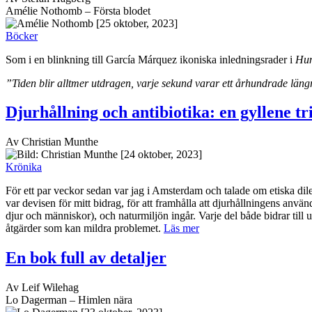
Amélie Nothomb – Första blodet
[25 oktober, 2023]
Böcker
Som i en blinkning till García Márquez ikoniska inledningsrader i
Hun
”Tiden blir alltmer utdragen, varje sekund varar ett århundrade län
Djurhållning och antibiotika: en gyllene tr
Av Christian Munthe
[24 oktober, 2023]
Krönika
För ett par veckor sedan var jag i Amsterdam och talade om etiska dil
var devisen för mitt bidrag, för att framhålla att djurhållningens anv
djur och människor), och naturmiljön ingår. Varje del både bidrar till
åtgärder som kan mildra problemet.
Läs mer
En bok full av detaljer
Av Leif Wilehag
Lo Dagerman – Himlen nära