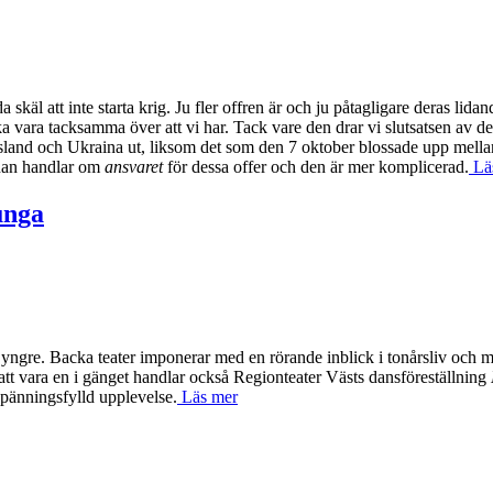
oda skäl att inte starta krig. Ju fler offren är och ju påtagligare deras li
ara tacksamma över att vi har. Tack vare den drar vi slutsatsen av de v
yssland och Ukraina ut, liksom det som den 7 oktober blossade upp mell
nnan handlar om
ansvaret
för dessa offer och den är mer komplicerad.
Lä
unga
de yngre. Backa teater imponerar med en rörande inblick i tonårsliv och
t vara en i gänget handlar också Regionteater Västs dansföreställning
h spänningsfylld upplevelse.
Läs mer