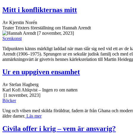
Mitt i konflikternas mitt
Av Kjerstin Norén
Teater Trixters föreställning om Hannah Arendt
[7 november, 2023]
Scenkonst
Tidpunkten känns märkligt laddad när man slår sig ned vid ett av de ka
Arendt (1906–1975). Sprungen ur en sekulär judisk familj och med eller
anmärkningsvärt är givetvis hennes kärleksrelation till Martin Heideg
Ur en uppgiven ensamhet
Av Stefan Hagberg
Karl Kofi Ahlqvist – Ingen ro om natten
[1 november, 2023]
Böcker
Ung och vilsen med skilda föräldrar, fadern är från Ghana och modern 
äldre damer.
Läs mer
Civila offer i krig – vem är ansvarig?