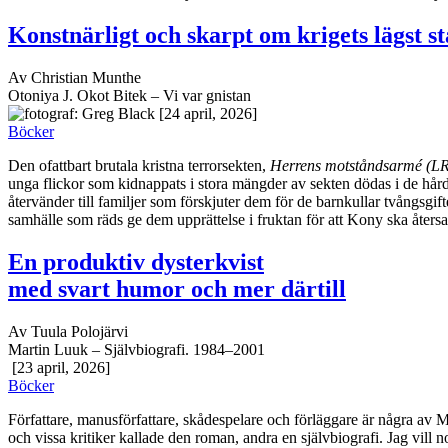
Konstnärligt och skarpt om krigets lägst s
Av Christian Munthe
Otoniya J. Okot Bitek – Vi var gnistan
[24 april, 2026]
Böcker
Den ofattbart brutala kristna terrorsekten,
Herrens motståndsarmé (L
unga flickor som kidnappats i stora mängder av sekten dödas i de hårda
återvänder till familjer som förskjuter dem för de barnkullar tvångsgif
samhälle som räds ge dem upprättelse i fruktan för att Kony ska åters
En produktiv dysterkvist
med svart humor och mer därtill
Av Tuula Polojärvi
Martin Luuk – Självbiografi. 1984–2001
[23 april, 2026]
Böcker
Författare, manusförfattare, skådespelare och förläggare är några av M
och vissa kritiker kallade den roman, andra en självbiografi. Jag vill 