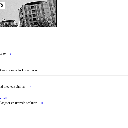
två av …
»
et som förebådar kriget rasar …
»
land med ett stänk av …
»
 fall
 Jag tror en utbredd reaktion …
»