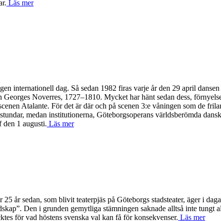
ar.
Läs mer
n egen internationell dag. Så sedan 1982 firas varje år den 29 april dan
ean Georges Noverres, 1727–1810. Mycket har hänt sedan dess, förnyelse
scenen Atalante. För det är där och på scenen 3:e våningen som de frila
n stundar, medan institutionerna, Göteborgsoperans världsberömda dansk
f den 1 augusti.
Läs mer
 25 år sedan, som blivit teaterpjäs på Göteborgs stadsteater, äger i dag
ndskap”. Den i grunden gemytliga stämningen saknade alltså inte tungt allv
ktes för vad höstens svenska val kan få för konsekvenser.
Läs mer