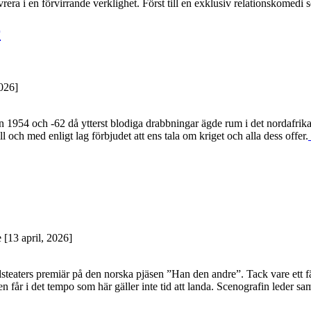
rera i en förvirrande verklighet. Först till en exklusiv relationskomed
r
2026]
an 1954 och -62 då ytterst blodiga drabbningar ägde rum i det nordafri
ill och med enligt lag förbjudet att ens tala om kriget och alla dess offer.
[13 april, 2026]
eaters premiär på den norska pjäsen ”Han den andre”. Tack vare ett fär
får i det tempo som här gäller inte tid att landa. Scenografin leder samt