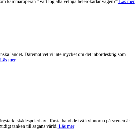
i som kammaroperan ”Vart tog alla vettiga heterokarlar vägen?”
Läs mer
kanska landet. Däremot vet vi inte mycket om det inbördeskrig som
Läs mer
gstarkt skådespeleri av i första hand de två kvinnorna på scenen är
idigt tanken till sagans värld.
Läs mer