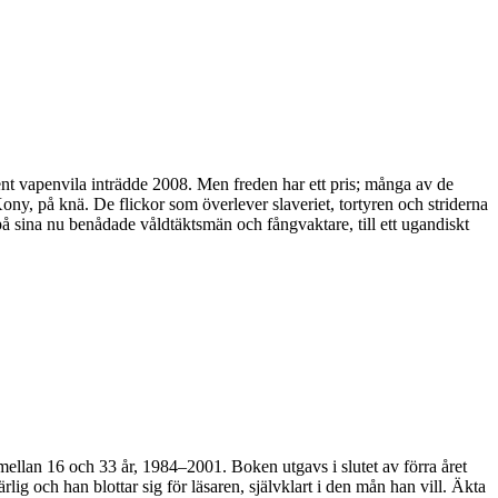
nt vapenvila inträdde 2008. Men freden har ett pris; många av de
ony, på knä. De flickor som överlever slaveriet, tortyren och striderna
 på sina nu benådade våldtäktsmän och fångvaktare, till ett ugandiskt
 mellan 16 och 33 år, 1984–2001. Boken utgavs i slutet av förra året
lig och han blottar sig för läsaren, självklart i den mån han vill. Äkta