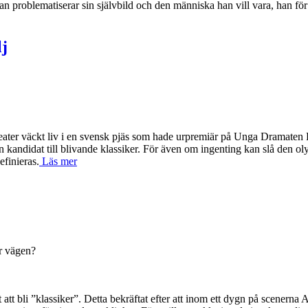
Han problematiserar sin självbild och den människa han vill vara, han fö
lj
ter väckt liv i en svensk pjäs som hade urpremiär på Unga Dramaten El
ndidat till blivande klassiker. För även om ingenting kan slå den olym
efinieras.
Läs mer
ar vägen?
tt bli ”klassiker”. Detta bekräftat efter att inom ett dygn på scenerna 