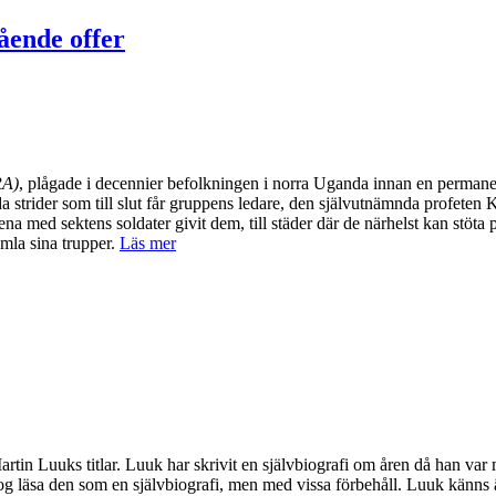
tående offer
RA)
, plågade i decennier befolkningen i norra Uganda innan en permane
 strider som till slut får gruppens ledare, den självutnämnda profeten K
tena med sektens soldater givit dem, till städer där de närhelst kan stöta
amla sina trupper.
Läs mer
artin Luuks titlar. Luuk har skrivit en självbiografi om åren då han var
nog läsa den som en självbiografi, men med vissa förbehåll. Luuk känns är