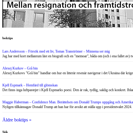
boktips
Lars Andersson – Försök med ett liv, Tomas Tranströmer – Minnena ser mig
Jag har med kort mellanrum läst en biografi och en ”memoar”, båda om (och i ena fallet av) 
Alexej Kurkov – Grå bin
Alexej Kurkovs ”Grå bin” handlar om hur en litterär resenär navigerar i det Ukraina där krig
Kjell Espmark – Hemfärd till glömskan
Det finns inga luftpastejer i Kjell Espmarks poesi. Den är rak, tydlig, saklig och konkret. Ib
Maggie Haberman – Confidence Man. Berättelsen om Donald Trumps uppgång och Amerikas
Nyligen tillkännagav Donald Trump att han har för avsikt att ställa upp i presidentvalet 2024.
Äldre boktips »
Sök