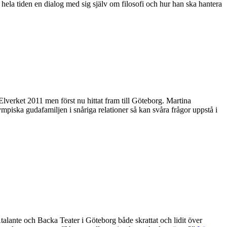
r hela tiden en dialog med sig själv om filosofi och hur han ska hantera
verket 2011 men först nu hittat fram till Göteborg. Martina
piska gudafamiljen i snåriga relationer så kan svåra frågor uppstå i
Atalante och Backa Teater i Göteborg både skrattat och lidit över