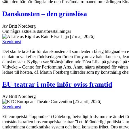
sätt i den här här fängslande och finstämda romanen om särlingen Ein
Danskonsten – den gränslösa
Av Britt Nordberg
Om några aktuella dansföreställningar
[7 maj, 2026]
Scenkonst
Det skulle ta 20 år för danskonsten att som teatern få sig tillägnad e
ett datum valt efter födelsedagen för en förnyare av balettkonsten, J
danskonsten. Nyligen var 50-årsjubilerande Efva Lilja på gästspel på 
Vitlycke – Centre for Performing Arts. Ännu några gästspel för våre
ledare till hösten, då Martin Forsberg tillträder som ny konstnärlig che
EU-teatrar i möte inför oviss framtid
Av Britt Nordberg
[25 april, 2026]
Scenkonst
Ett europeiskt ”toppmöte” i Göteborg, betydligt fridsammare än det för
motståndskraften hos europeiska teatrar ”i ett föränderligt politiskt la
underminera demokratiska system och hota konstens frihet. Oro uttryc