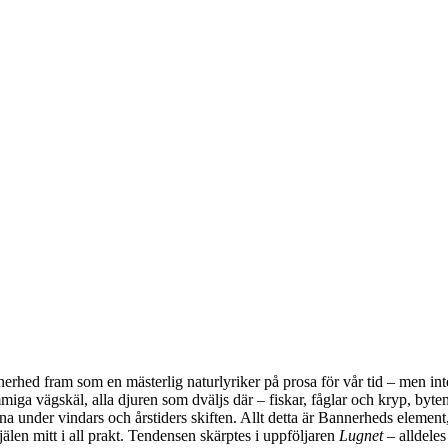
hed fram som en mästerlig naturlyriker på prosa för vår tid – men inte 
a vägskäl, alla djuren som dväljs där – fiskar, fåglar och kryp, byten 
rna under vindars och årstiders skiften. Allt detta är Bannerheds element
älen mitt i all prakt. Tendensen skärptes i uppföljaren
Lugnet
– alldeles