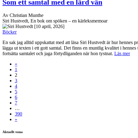
Som ett samtal med en lärd vän
Av Christian Munthe
Siri Hustvedt, En bok om spöken – en kärleksmemoar
[10 april, 2026]
Böcker
En sak jag alltid uppskattat med att läsa Siri Hustvedt är hur hennes p
lägga ut texten i ett gott samtal. Det finns en muntlig kvalitet i hennes
fortsätta samtalet och jaga förtydliganden när hon tystnat.
Läs mer
«
1
2
3
4
5
6
7
…
390
»
Aktuellt tema