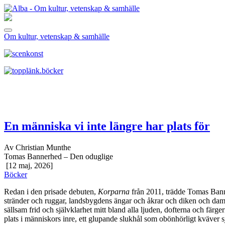
Om kultur, vetenskap & samhälle
En människa vi inte längre har plats för
Av Christian Munthe
Tomas Bannerhed – Den oduglige
[12 maj, 2026]
Böcker
Redan i den prisade debuten,
Korparna
från 2011, trädde Tomas Banner
stränder och ruggar, landsbygdens ängar och åkrar och diken och dammig
sällsam frid och självklarhet mitt bland alla ljuden, dofterna och färge
plats i människors inre, ett glupande slukhål som obönhörligt kväver sj