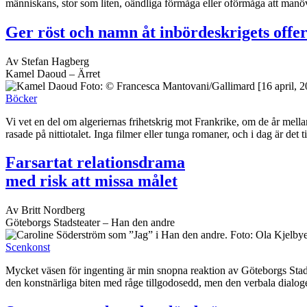
människans, stor som liten, oändliga förmåga eller oförmåga att manöv
Ger röst och namn åt inbördeskrigets offe
Av Stefan Hagberg
Kamel Daoud – Ärret
[16 april, 
Böcker
Vi vet en del om algeriernas frihetskrig mot Frankrike, om de år mell
rasade på nittiotalet. Inga filmer eller tunga romaner, och i dag är det t
Farsartat relationsdrama
med risk att missa målet
Av Britt Nordberg
Göteborgs Stadsteater – Han den andre
Scenkonst
Mycket väsen för ingenting är min snopna reaktion av Göteborgs Stadst
den konstnärliga biten med råge tillgodosedd, men den verbala dialogen 