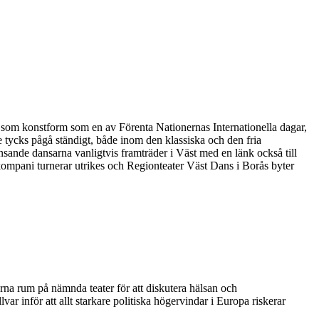
sen som konstform som en av Förenta Nationernas Internationella dagar,
 tycks pågå ständigt, både inom den klassiska och den fria
nsande dansarna vanligtvis framträder i Väst med en länk också till
ompani turnerar utrikes och Regionteater Väst Dans i Borås byter
arna rum på nämnda teater för att diskutera hälsan och
ar inför att allt starkare politiska högervindar i Europa riskerar