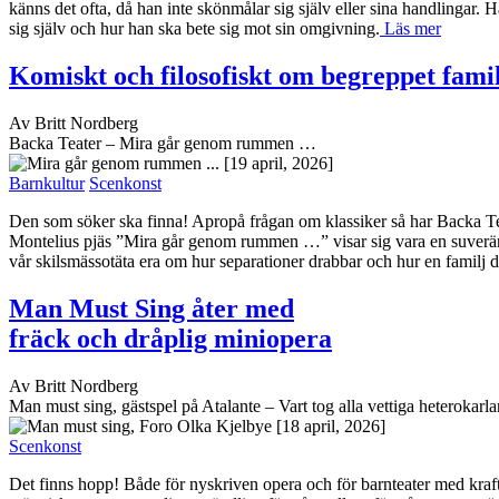
känns det ofta, då han inte skönmålar sig själv eller sina handlingar. 
sig själv och hur han ska bete sig mot sin omgivning.
Läs mer
Komiskt och filosofiskt om begreppet fami
Av Britt Nordberg
Backa Teater – Mira går genom rummen …
[19 april, 2026]
Barnkultur
Scenkonst
Den som söker ska finna! Apropå frågan om klassiker så har Backa Tea
Montelius pjäs ”Mira går genom rummen …” visar sig vara en suverän ka
vår skilsmässotäta era om hur separationer drabbar och hur en familj d
Man Must Sing åter med
fräck och dråplig miniopera
Av Britt Nordberg
Man must sing, gästspel på Atalante – Vart tog alla vettiga heterokarl
[18 april, 2026]
Scenkonst
Det finns hopp! Både för nyskriven opera och för barnteater med kraft a