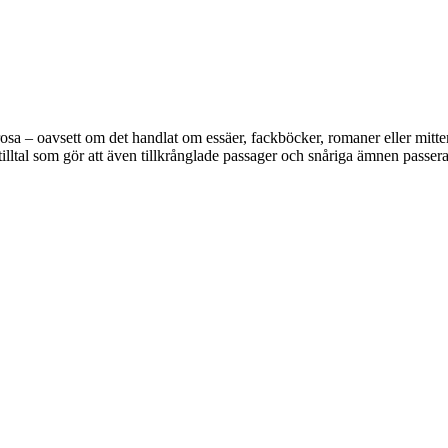
rosa – oavsett om det handlat om essäer, fackböcker, romaner eller mittem
 tilltal som gör att även tillkrånglade passager och snåriga ämnen passerar