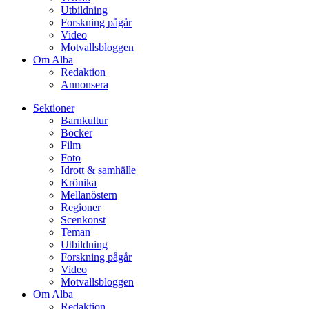
Sektioner
Barnkultur
Böcker
Film
Foto
Idrott & samhälle
Krönika
Mellanöstern
Regioner
Scenkonst
Teman
Utbildning
Forskning pågår
Video
Motvallsbloggen
Om Alba
Redaktion
Annonsera