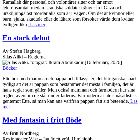
Av Stefan Hagberg
Silas Aliki – Reglerna
[16 februari, 2026]
Böcker
Ette bor med mamma och pappa och lillasyster, det blir ganska snart
tydligt att det är pappan som bestämmer det mesta i familjen, det är
hans regler som gäller. Men också mamman och farmodern har sina
regler, även om de står under faderns. Farmodern är lite småsadistisk
gentemot Ette, så man kan ana varifrån pappan fått sitt beteende.
Läs
mer
Med fantasin i fritt flöde
Av Britt Nordberg
Regionteater Väst – Jag är ett vrål, Himlajobb
[11 februari, 2026]
Barnkultur
Scenkonst
Oväntad är tanken att titeln
Jag är ett vrål
ska bli till en stormande
dag både fysiskt och känslomässigt för ett par unga killar med
skolorientering på schemat. Och hur kan 4 skådespelare i ett huj
gestalta en bostad på landet, ett klassrum, en stormande skog och en