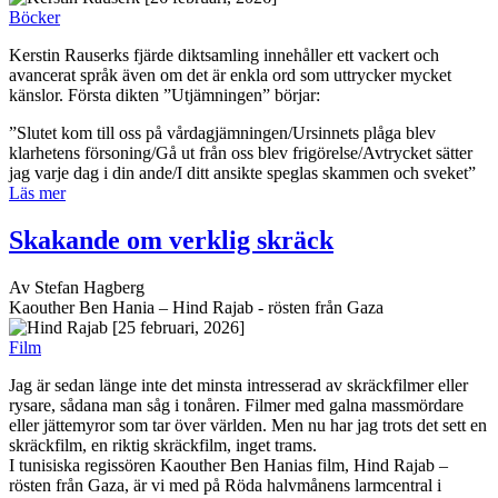
klarhetens försoning/Gå ut från oss blev frigörelse/Avtrycket sätter
jag varje dag i din ande/I ditt ansikte speglas skammen och sveket”
Läs mer
Skakande om verklig skräck
Av Stefan Hagberg
Kaouther Ben Hania – Hind Rajab - rösten från Gaza
[25 februari, 2026]
Film
Jag är sedan länge inte det minsta intresserad av skräckfilmer eller
rysare, sådana man såg i tonåren. Filmer med galna massmördare
eller jättemyror som tar över världen. Men nu har jag trots det sett en
skräckfilm, en riktig skräckfilm, inget trams.
I tunisiska regissören Kaouther Ben Hanias film, Hind Rajab –
rösten från Gaza, är vi med på Röda halvmånens larmcentral i
Ramallah där personal och volontärer sitter och tar emot
telefonsamtal, medan israeliska soldater tränger in i Gaza och
urskiljningslöst mördar alla som är i vägen. Om det är kvinnor eller
barn, sjuka, skadade eller de läkare som försöker vårda dem kvittar
tydligen lika.
Läs mer
En stark debut