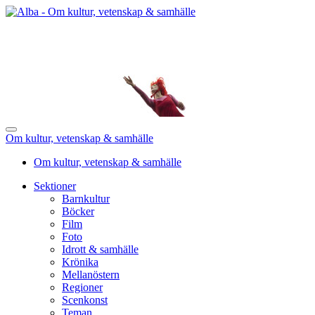
Om kultur, vetenskap & samhälle
Om kultur, vetenskap & samhälle
Sektioner
Barnkultur
Böcker
Film
Foto
Idrott & samhälle
Krönika
Mellanöstern
Regioner
Scenkonst
Teman
Utbildning
Forskning pågår
Video
Motvallsbloggen
Om Alba
Redaktion
Annonsera