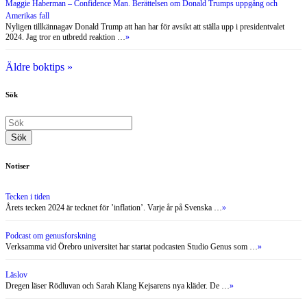
Sök
Notiser
Tecken i tiden
Årets tecken 2024 är tecknet för ’inflation’. Varje år på Svenska …
»
Podcast om genusforskning
Verksamma vid Örebro universitet har startat podcasten Studio Genus som …
»
Läslov
Dregen läser Rödluvan och Sarah Klang Kejsarens nya kläder. De …
»
Om armlängds avstånd mellan konst och politik
Blåser det upp till kulturstrid i Sverige? Sverigedemokratiska kommunpolitiker har …
»
Ska svensk idrott fastna på det olympiska betet?
Internationella olympiska kommittén, IOK, har bett Sverige att lämna in …
»