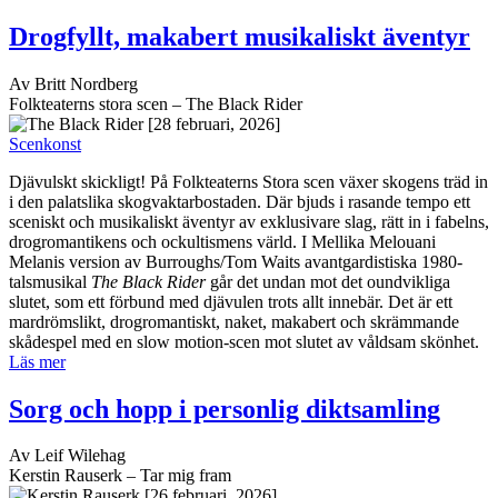
Scenkonst
Djävulskt skickligt! På Folkteaterns Stora scen växer skogens träd in
i den palatslika skogvaktarbostaden. Där bjuds i rasande tempo ett
sceniskt och musikaliskt äventyr av exklusivare slag, rätt in i fabelns,
drogromantikens och ockultismens värld. I Mellika Melouani
Melanis version av Burroughs/Tom Waits avantgardistiska 1980-
talsmusikal
The Black Rider
går det undan mot det oundvikliga
slutet, som ett förbund med djävulen trots allt innebär. Det är ett
mardrömslikt, drogromantiskt, naket, makabert och skrämmande
skådespel med en slow motion-scen mot slutet av våldsam skönhet.
Läs mer
Sorg och hopp i personlig diktsamling
Av Leif Wilehag
Kerstin Rauserk – Tar mig fram
[26 februari, 2026]
Böcker
Kerstin Rauserks fjärde diktsamling innehåller ett vackert och
avancerat språk även om det är enkla ord som uttrycker mycket
känslor. Första dikten ”Utjämningen” börjar:
”Slutet kom till oss på vårdagjämningen/Ursinnets plåga blev