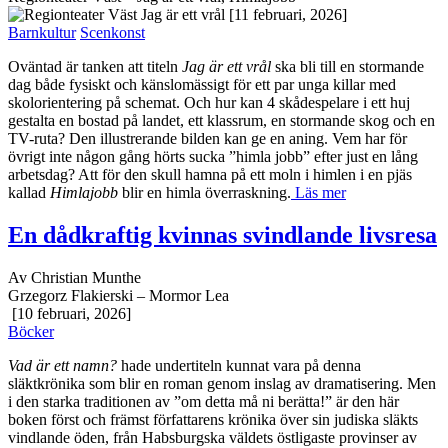
TV-ruta? Den illustrerande bilden kan ge en aning. Vem har för
övrigt inte någon gång hörts sucka ”himla jobb” efter just en lång
arbetsdag? Att för den skull hamna på ett moln i himlen i en pjäs
kallad
Himlajobb
blir en himla överraskning.
Läs mer
En dådkraftig kvinnas svindlande livsresa
Av Christian Munthe
Grzegorz Flakierski – Mormor Lea
[10 februari, 2026]
Böcker
Vad är ett namn?
hade undertiteln kunnat vara på denna
släktkrönika som blir en roman genom inslag av dramatisering. Men
i den starka traditionen av ”om detta må ni berätta!” är den här
boken först och främst författarens krönika över sin judiska släkts
vindlande öden, från Habsburgska väldets östligaste provinser av
utfattiga judiska
shtetl
till den svenska välfärdsstatens 1970-tal. En
historia om flykt och om namnbyten och om gränser som flyttar sig.
I centrum står Lea, en antisionistisk judinna som förvandlas från
fattighjon till arbetarkämpe till polsk säkerhetspolis till utstött paria
och slutligen till svensk, sosse och demokrat.
Läs mer
Två väsensskilda verk med dansare i