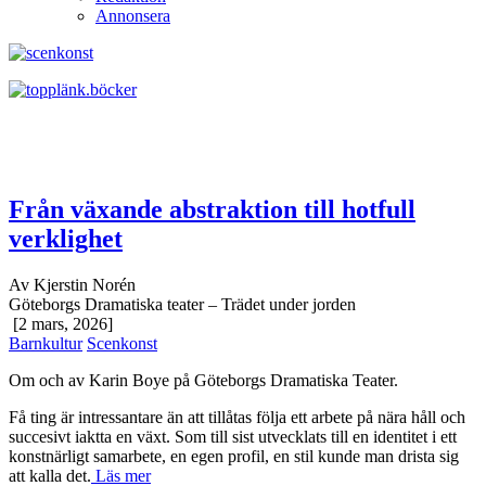
Från växande abstraktion till hotfull
verklighet
Av Kjerstin Norén
Göteborgs Dramatiska teater – Trädet under jorden
[2 mars, 2026]
Barnkultur
Scenkonst
Om och av Karin Boye på Göteborgs Dramatiska Teater.
Få ting är intressantare än att tillåtas följa ett arbete på nära håll och
succesivt iaktta en växt. Som till sist utvecklats till en identitet i ett
konstnärligt samarbete, en egen profil, en stil kunde man drista sig
att kalla det.
Läs mer
Drogfyllt, makabert musikaliskt äventyr
Av Britt Nordberg
Folkteaterns stora scen – The Black Rider
[28 februari, 2026]