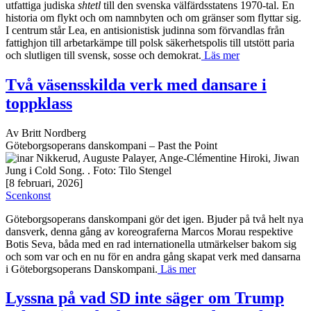
toppklass
Av Britt Nordberg
Göteborgsoperans danskompani – Past the Point
[8 februari, 2026]
Scenkonst
Göteborgsoperans danskompani gör det igen. Bjuder på två helt nya
dansverk, denna gång av koreograferna Marcos Morau respektive
Botis Seva, båda med en rad internationella utmärkelser bakom sig
och som var och en nu för en andra gång skapat verk med dansarna
i Göteborgsoperans Danskompani.
Läs mer
Lyssna på vad SD inte säger om Trump
och Putin – det berättar om deras planer
för Sverige!
Av Christian Munthe
[3 februari, 2026]
Krönika