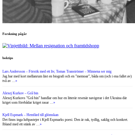
boktips
Lars Andersson – Försök med ett liv, Tomas Tranströmer – Minnena ser mig
Jag har med kort mellanrum läst en biografi och en ”memoar”, båda om (och i ena fallet av)
två av …
»
Alexej Kurkov – Grå bin
Alexej Kurkovs ”Grå bin” handlar om hur en litterär resenär navigerar i det Ukraina där
kriget som förebådar kriget rasar …
»
Kjell Espmark – Hemfärd till glömskan
Det finns inga luftpastejer i Kjell Espmarks poesi. Den är rak, tydlig, saklig och konkret.
Ibland med ett stänk av …
»
Maggie Haberman – Confidence Man. Berättelsen om Donald Trumps uppgång och
Amerikas fall
Nyligen tillkännagav Donald Trump att han har för avsikt att ställa upp i presidentvalet
2024. Jag tror en utbredd reaktion …
»
Äldre boktips »