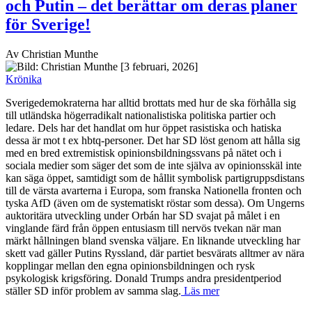
Sverigedemokraterna har alltid brottats med hur de ska förhålla sig
till utländska högerradikalt nationalistiska politiska partier och
ledare. Dels har det handlat om hur öppet rasistiska och hatiska
dessa är mot t ex hbtq-personer. Det har SD löst genom att hålla sig
med en bred extremistisk opinionsbildningssvans på nätet och i
sociala medier som säger det som de inte själva av opinionsskäl inte
kan säga öppet, samtidigt som de hållit symbolisk partigruppsdistans
till de värsta avarterna i Europa, som franska Nationella fronten och
tyska AfD (även om de systematiskt röstar som dessa). Om Ungerns
auktoritära utveckling under Orbán har SD svajat på målet i en
vinglande färd från öppen entusiasm till nervös tvekan när man
märkt hållningen bland svenska väljare. En liknande utveckling har
skett vad gäller Putins Ryssland, där partiet besvärats alltmer av nära
kopplingar mellan den egna opinionsbildningen och rysk
psykologisk krigsföring. Donald Trumps andra presidentperiod
ställer SD inför problem av samma slag.
Läs mer
Kvinnor och Döden
Av Britt Nordberg
Folkteatern – Metamorfos del 2: Döden, Döden, Döden
[2
februari, 2026]