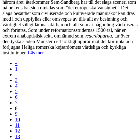
härom året, återkommer Sem-Sandberg här till det slags sceneri som
på bokens baksida omtalas som ”det europeiska vansinnet”. Det
slags besatthet som civiliserade och kultiverade människor kan dras
med i och uppfyllas eller omsvepas av tills allt av besinning och
värdighet villigt lämnas därhän och allt som är någonting värt raseras
och förintas. Som under reformationsstridernas 1500-tal, när en
extrem anabaptistisk sekt, omnämnd som
vederdöparna
, tar över
den tyska staden Münster i ett folkligt uppror mot det korrupta och
förljugna Heliga romerska kejsardömets värdsliga och kyrkliga
institutioner.
Läs mer
«
1
…
3
4
5
6
7
8
9
10
11
12
13