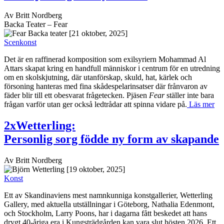
Av Britt Nordberg
Backa Teater – Fear
[21 oktober, 2025]
Scenkonst
Det är en raffinerad komposition som exilsyriern Mohammad Al
Attars skapat kring en handfull människor i centrum för en utredning
om en skolskjutning, där utanförskap, skuld, hat, kärlek och
försoning hanteras med fina skådespelarinsatser där frånvaron av
fäder blir till ett obesvarat frågetecken. Pjäsen
Fear
ställer inte bara
frågan varför utan ger också ledtrådar att spinna vidare på.
Läs mer
2xWetterling:
Personlig sorg födde ny form av skapande
Av Britt Nordberg
[19 oktober, 2025]
Konst
Ett av Skandinaviens mest namnkunniga konstgallerier, Wetterling
Gallery, med aktuella utställningar i Göteborg, Nathalia Edenmont,
och Stockholm, Larry Poons, har i dagarna fått beskedet att hans
drygt 40-åriga era i Kungsträdgården kan vara slut hösten 2026. Ett