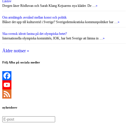
Läslov
Dregen läser Rödluvan och Sarah Klang Kejsarens nya kläder. De …
»
Om armlängds avstånd mellan konst och politik
Blåser det upp till kulturstrid i Sverige? Sverigedemokratiska kommunpolitiker har …
»
Ska svensk idrott fastna på det olympiska betet?
Internationella olympiska kommittén, IOK, har bett Sverige att lämna in …
»
Äldre notiser »
Följ Alba på sociala medier
Facebook
YouTube
Channel
Feed
nyhetsbrev