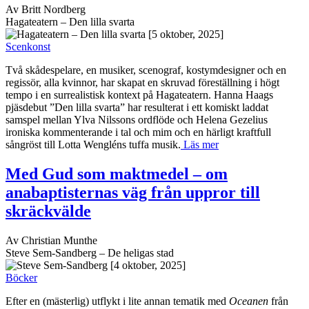
Av Britt Nordberg
Hagateatern – Den lilla svarta
[5 oktober, 2025]
Scenkonst
Två skådespelare, en musiker, scenograf, kostymdesigner och en
regissör, alla kvinnor, har skapat en skruvad föreställning i högt
tempo i en surrealistisk kontext på Hagateatern. Hanna Haags
pjäsdebut ”Den lilla svarta” har resulterat i ett komiskt laddat
samspel mellan Ylva Nilssons ordflöde och Helena Gezelius
ironiska kommenterande i tal och mim och en härligt kraftfull
sångröst till Lotta Wengléns tuffa musik.
Läs mer
Med Gud som maktmedel – om
anabaptisternas väg från uppror till
skräckvälde
Av Christian Munthe
Steve Sem-Sandberg – De heligas stad
[4 oktober, 2025]
Böcker
Efter en (mästerlig) utflykt i lite annan tematik med
Oceanen
från