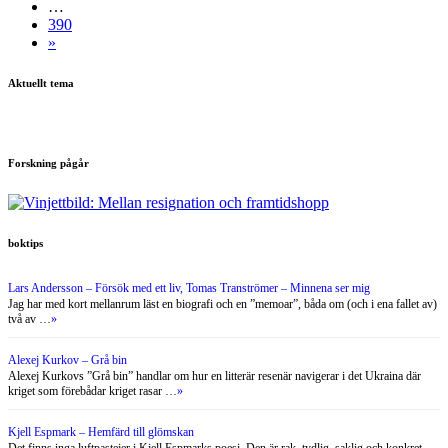
…
390
»
Aktuellt tema
Forskning pågår
boktips
Lars Andersson – Försök med ett liv, Tomas Tranströmer – Minnena ser mig
Jag har med kort mellanrum läst en biografi och en ”memoar”, båda om (och i ena fallet av)
två av …
»
Alexej Kurkov – Grå bin
Alexej Kurkovs ”Grå bin” handlar om hur en litterär resenär navigerar i det Ukraina där
kriget som förebådar kriget rasar …
»
Kjell Espmark – Hemfärd till glömskan
Det finns inga luftpastejer i Kjell Espmarks poesi. Den är rak, tydlig, saklig och konkret.