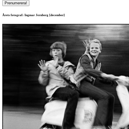
Årets fotograf: Ingmar Jernberg [december]