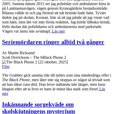
2005. Samma datum 2015 ser jag polisbilar och ambulanser köra in
på Lantmannavägen, vägen genom Kronogårdens bostadsområde.
Bilarna vällde in och jag förstod att nåt hemskt hade hänt. Tyvärr
tänkte jag på skolan, Kronan. Inte så att jag påstår att jag visste vad
som hänt, men det var min första reaktion. Jag körde tillbaka hemåt,
förbi skolan där polisbilarna och ambulanserna stod parkerade.
Vägen var ännu inte avstängd.
Läs mer
Seriemördaren ringer alltid två gånger
Av Martin Ricksand
Scott Derrickson – The bBlack Phone 2
[22 oktober, 2025]
Film
The Grabber gick samma öde till mötes som sina minderåriga offer i
The Black Phone
, men låter inte sig stoppas av något så trivialt som
att han råkar vara död. Han lever måhända inte längre, men hans
längtan efter att ta livet av barn är minst lika stark som förut!
Läs
mer
Inkännande sorgekväde om
skolskjutningens mysterium