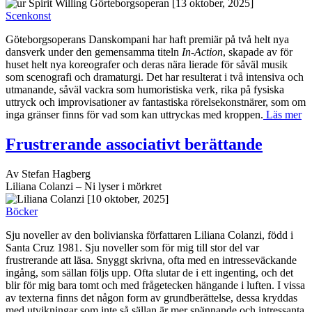
[13 oktober, 2025]
Scenkonst
Göteborgsoperans Danskompani har haft premiär på två helt nya
dansverk under den gemensamma titeln
In-Action
, skapade av för
huset helt nya koreografer och deras nära lierade för såväl musik
som scenografi och dramaturgi. Det har resulterat i två intensiva och
utmanande, såväl vackra som humoristiska verk, rika på fysiska
uttryck och improvisationer av fantastiska rörelsekonstnärer, som om
inga gränser finns för vad som kan uttryckas med kroppen.
Läs mer
Frustrerande associativt berättande
Av Stefan Hagberg
Liliana Colanzi – Ni lyser i mörkret
[10 oktober, 2025]
Böcker
Sju noveller av den bolivianska författaren Liliana Colanzi, född i
Santa Cruz 1981. Sju noveller som för mig till stor del var
frustrerande att läsa. Snyggt skrivna, ofta med en intresseväckande
ingång, som sällan följs upp. Ofta slutar de i ett ingenting, och det
blir för mig bara tomt och med frågetecken hängande i luften. I vissa
av texterna finns det någon form av grundberättelse, dessa kryddas
med utvikningar som inte så sällan är mer spännande och intressanta