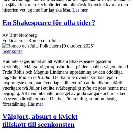
än själva historien. Och när det inte blir särskilt mycket kvar av den
historien vet jag inte hur jag ska läsa.
Läs mer
En Shakespeare för alla tider?
Av Britt Nordberg
Folkteatern – Romeo och Julia
[9 oktober, 2025]
Scenkonst
Kan inte sägas annat än att William Shakespeares pjäser är
stryktåliga. Många frågor uppstår dock på den snabba vägen utmed
Frida Röhls och Magnus Lindmans uppsättning av den odödliga
tragedin
Romeo och Julia
. Det har inte oväntat strukits rejält i
ursprungstexten, utan även lagts till text från andra diktare, därtill
ytterligare två Julior i ett lite svårbegripligt syfte att göra henne mer
begriplig. Att man bibehållit inslaget av goda sångare och musiker
på scenen är välkommet. Det hela är en luftig, stundom lustig
föreställning.
Läs mer
Välgjort, absurt o kvickt
tillskott till scenkonsten