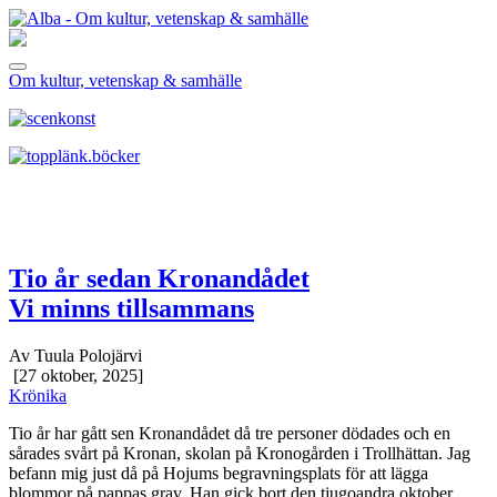
Om kultur, vetenskap & samhälle
Tio år sedan Kronandådet
Vi minns tillsammans
Av Tuula Polojärvi
[27 oktober, 2025]
Krönika
Tio år har gått sen Kronandådet då tre personer dödades och en
sårades svårt på Kronan, skolan på Kronogården i Trollhättan. Jag
befann mig just då på Hojums begravningsplats för att lägga
blommor på pappas grav. Han gick bort den tjugoandra oktober