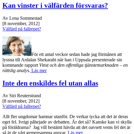
Kan vinster i välfärden försvaras?
Av Lena Sommestad
[8 november, 2012]
Välfärd på fallrepet?
För ett antal veckor sedan hade jag förmånen att
lyssna till Ardalan Shekarabi när han i Uppsala presenterade sin
kommande rapport
Vinst och den offentliga tjänstemarknaden – en
rättslig analys.
Läs mer
Inte den enskildes fel utan allas
Av Siri Reuterstrand
[8 november, 2012]
Välfärd på fallrepet?
Allt fler ungdomar hamnar utanför. De verkar tycka att det är deras
eget fel. Ivrigt påhejade av debatten. Är det så? Kanske kan vi skylla
på föräldrarna? Jag vill bestämt hävda att det oavsett vems fel det är
så är de vårt gemensamma ansvar.
Läs mer