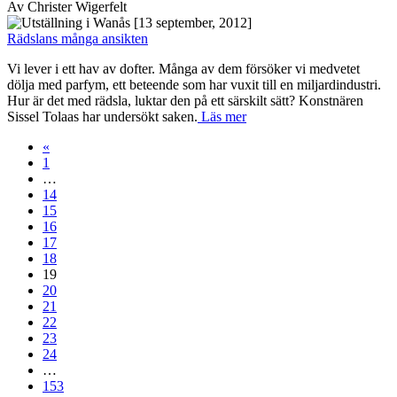
Av Christer Wigerfelt
[13 september, 2012]
Rädslans många ansikten
Vi lever i ett hav av dofter. Många av dem försöker vi medvetet
dölja med parfym, ett beteende som har vuxit till en miljardindustri.
Hur är det med rädsla, luktar den på ett särskilt sätt? Konstnären
Sissel Tolaas har undersökt saken.
Läs mer
«
1
…
14
15
16
17
18
19
20
21
22
23
24
…
153