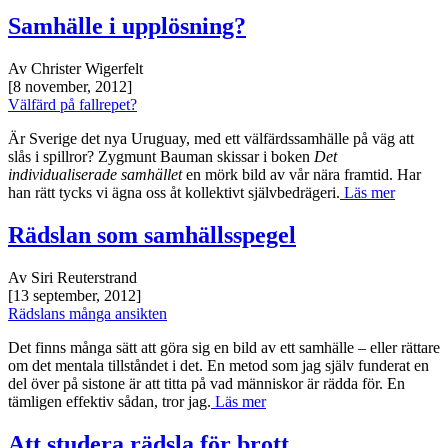
Samhälle i upplösning?
Av Christer Wigerfelt
[8 november, 2012]
Välfärd på fallrepet?
Är Sverige det nya Uruguay, med ett välfärdssamhälle på väg att
slås i spillror? Zygmunt Bauman skissar i boken
Det
individualiserade samhället
en mörk bild av vår nära framtid. Har
han rätt tycks vi ägna oss åt kollektivt självbedrägeri.
Läs mer
Rädslan som samhällsspegel
Av Siri Reuterstrand
[13 september, 2012]
Rädslans många ansikten
Det finns många sätt att göra sig en bild av ett samhälle – eller rättare
om det mentala tillståndet i det. En metod som jag själv funderat en
del över på sistone är att titta på vad människor är rädda för. En
tämligen effektiv sådan, tror jag.
Läs mer
Att studera rädsla för brott